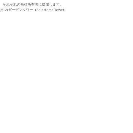
d. それぞれの商標は、それぞれの商標所有者に帰属します。
ーデンタワー（Salesforce Tower）
はい
いいえ