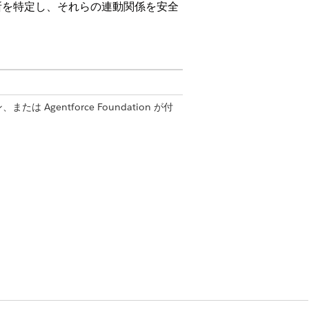
所を特定し、それらの連動関係を安全
オン、または Agentforce Foundation が付
マネージャー」権限セット
管理
plates (プロンプトテンプレートの実行)
タマイズ」権限セット
します。