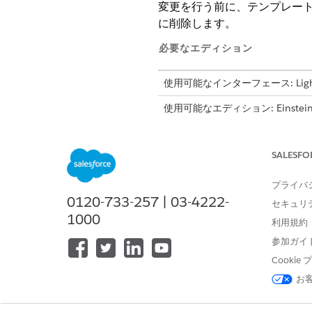
変更を行う前に、テンプレー
に削除します。
必要なエディション
使用可能なインターフェース: Lightni
使用可能なエディション: Einstein for
属する
Enterprise
Edition、
Perf
SALESFO
プロンプトビルダーでプロンプト
プライバ
0120-733-257 | 03-4222-
セキュリ
1000
利用規約
参加ガイ
Cooki
お
[設定] の [クイック検索] ボ
[プロンプトテンプレート] 