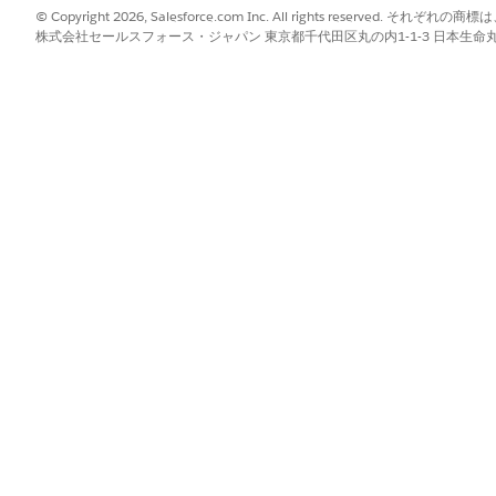
© Copyright 2026, Salesforce.com Inc. All rights reserve
し、[
テンプレートを削除
] を選択します。
株式会社セールスフォース・ジャパン 東京都千代田区丸の内1-1-3 日本生命丸の内ガ
を使用するすべてのコンポーネントを確認します。
を繰り返して [テンプレートを削除] モーダルを開きます。
します。
するか、必要に応じてテンプレートを更新します。
?