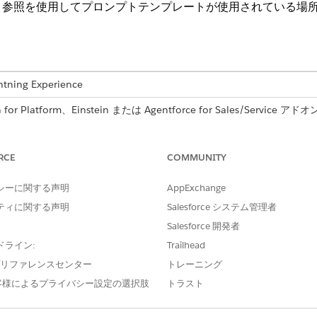
ト参照を使用してプロンプトテンプレートが使用されている場
ng Experience
 Platform、Einstein または Agentforce for Sales/Service アド
ormance Edition
、および
Unlimited
Edition
RCE
必要なユーザー権限
COMMUNITY
テンプレートを作成および管理する
「プロンプトテンプレート
シーに関する声明
AppExchange
ティに関する声明
Salesforce システム管理者
プロンプトテンプレートの
Execute Prompt Tem
Salesforce 開発者
または
ドライン:
Trailhead
e プリファレンスセンター
トレーニング
「アプリケーションのカス
客様によるプライバシー設定の選択肢
トラスト
ックスに「
」と入力し、[
プロンプトビルダー
] を選択
プロンプトビルダー
リストビューで、確認するテンプレートを見つけます。