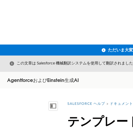
閉じる
この文章は Salesforce 機械翻訳システムを使用して翻訳されまし
AgentforceおよびEinstein生成AI
SALESFORCE ヘルプ
ドキュメント
詳細情報:
目次を表示
テンプレー