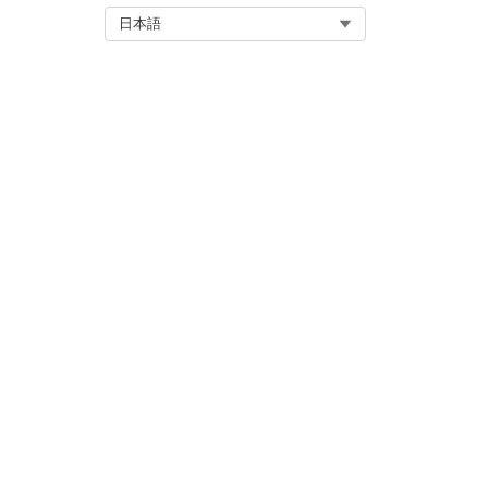
アクションメニューをクリック
Select Org
日本語
参照モーダルで、テンプレート
プロンプトビルダーに戻り、手順
参照が表示されないことを確認
テンプレートバージョンを削除
この記事で問題は解決されましたか
ご意見をお待ちしております。