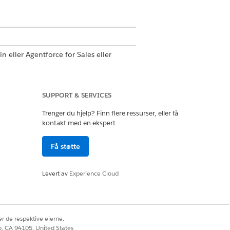
n eller Agentforce for Sales eller
SUPPORT & SERVICES
tmal
Trenger du hjelp? Finn flere ressurser, eller få
kontakt med en ekspert.
Få støtte
 program
Levert av
Experience Cloud
r de respektive eierne.
co, CA 94105, United States