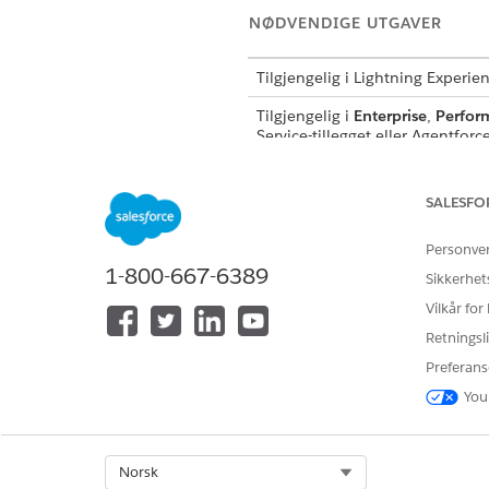
NØDVENDIGE UTGAVER
Tilgjengelig i Lightning Experie
Tilgjengelig i
Enterprise
,
Perfor
Service-tillegget eller Agentfor
SALESFO
For å opprette og behandle lede
Personve
1-800-667-6389
Sikkerhet
Vilkår for
Retningsli
Preferans
You
Skriv inn
i 
Ledetekstbygger
Finn frem til malen du vil se 
Klikk på handlingsmenyen, og
Select Org
Norsk
Se gjennom referansemodalen