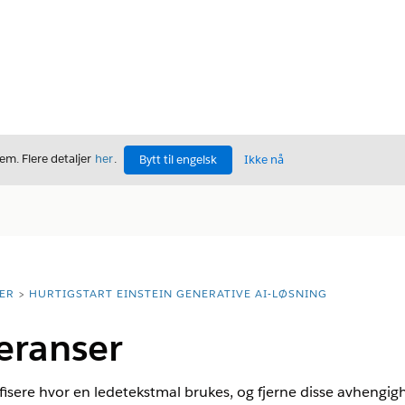
m. Flere detaljer
her
.
Bytt til engelsk
Ikke nå
ER
HURTIGSTART EINSTEIN GENERATIVE AI-LØSNING
eranser
ifisere hvor en ledetekstmal brukes, og fjerne disse avhengigh