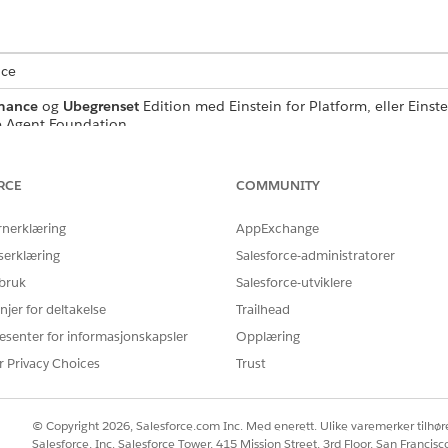
nce
mance
og
Ubegrenset
Edition med Einstein for Platform, eller Einstei
ce Agent Foundation
NØDVENDIGE BRUKERTILLATELSER
RCE
COMMUNITY
tekstmaler i Ledetekstbygger:
Tillatelsessettet Ledeteks
rnerklæring
AppExchange
Behandle ledetekstmaler
serklæring
Salesforce-administratorer
Utfør ledetekstmaler
 bruk
Salesforce-utviklere
ELLER
njer for deltakelse
Trailhead
Tillatelsessettet Tilpasse
esenter for informasjonskapsler
Opplæring
r Privacy Choices
Trust
Hurtigsøk-feltet i Oppsett, og velg deretter
Ledetekstbygger
.
gjennom, i listevisningen Ledetekstmaler.
 velg deretter
Slett mal
.
© Copyright 2026, Salesforce.com Inc. Med enerett. Ulike varemerker tilhøre
 for å se alle komponentene som bruker malen.
Salesforce, Inc. Salesforce Tower, 415 Mission Street, 3rd Floor, San Francis