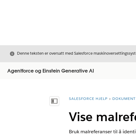
Avslutt
Denne teksten er oversatt med Salesforce maskinoversettingssyste
Agentforce og Einstein Generative AI
SALESFORCE HJELP
DOKUMENT
Du er her:
Vis innholdsfortegnelse
Vise malref
Bruk malreferanser til å ident