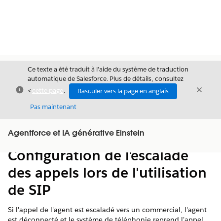
Ce texte a été traduit à l’aide du système de traduction
automatique de Salesforce. Plus de détails, consultez
Fermer
Ferme
<
cette page
.
Basculer vers la page en anglais
Fermer
Pas maintenant
Table des
Agentforce et IA générative Einstein
Afficher la table des matières
matières
Configuration de l'escalade
des appels lors de l'utilisation
de SIP
Si l'appel de l'agent est escaladé vers un commercial, l'agent
est déconnecté et le système de téléphonie reprend l'appel.