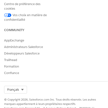
Centre de préférence des
cookies
Vos choix en matière de
confidentialité
COMMUNITY
AppExchange
Administrateurs Salesforce
Développeurs Salesforce
Dans le champ Méthode d'acheminement de l'onglet
Trailhead
Acheminement, sélectionnez
Acheminement standard
(par défaut)
.
Formation
Confiance
Select Org
Français
© Copyright 2026, Salesforce.com Inc. Tous droits réservés. Les autres
marques appartiennent à leurs propriétaires respectifs.