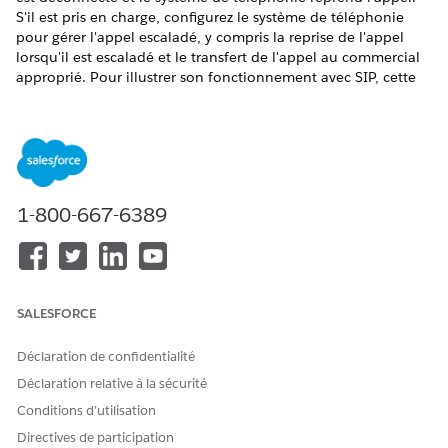
S'il est pris en charge, configurez le système de téléphonie
pour gérer l'appel escaladé, y compris la reprise de l'appel
lorsqu'il est escaladé et le transfert de l'appel au commercial
approprié. Pour illustrer son fonctionnement avec SIP, cette
rubrique décrit comment réaliser cette tâche en utilisant
Salesforce Voice avec Partner Telephony de Genesys. Plus
précisément, configurez le flux entrant Genesys pour
reprendre l'appel à l'endroit où il s'est arrêté, c'est-à-dire après
le transfert de l'appel d'origine à l'agent, et acheminez-le vers
un agent de service.
1-800-667-6389
Création d'une file d'attente dans Genesys
Créez une file d'attente pour les appels escaladés qui seront
acceptés et traités par les agents de service.
SALESFORCE
Dans Genesys Architect, accédez à
Gestion des utilisateurs
|
Files d'attente
.
Déclaration de confidentialité
Cliquez sur
Nouveau
.
Déclaration relative à la sécurité
Saisissez les propriétés générales de la file d'attente.
Conditions d’utilisation
Directives de participation