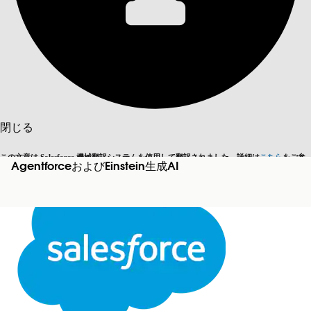
目次を表示
目次
検索
閉じる
この文章は Salesforce 機械翻訳システムを使用して翻訳されました。詳細は
こちら
をご参
AgentforceおよびEinstein生成AI
英語に切り替える
今はしません
照ください。
閉じる
閉じる