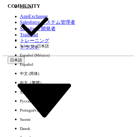
COMMUNITY
Italiano
AppExchange
Salesforce システム管理者
Salesforce 開発者
環境
Trailhead
トレーニング
Select Org
日本語
トラスト
Español (México)
日本語
Español
すべてクリア
完了
中文 (简体)
中文（繁體）
한국어
Русский
Português (Brasil)
Suomi
Dansk