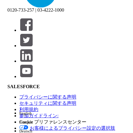
0120-733-257 | 03-4222-1000
絞り込み条件 (0)
絞り込み条件を選択
追加
製品エリア
SALESFORCE
機能の影響
プライバシーに関する声明
セキュリティに関する声明
利用規約
English
参加ガイドライン:
Cookie プリファレンスセンター
Français
エディション
お客様によるプライバシー設定の選択肢
Deutsch