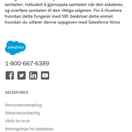
samtalen, inkludert å gjenoppta samtalen når den eskaleres,
og overføre samtalen til den riktige selgeren. For å illustrere
hvordan dette fungerer med SIP, beskriver dette emnet
hvordan du utfører denne oppgaven med Salesforce Voice
med partnertelefoni fra Genesys. Konfigurer spesielt Genesys
innkommende flyt til å gjenoppta samtalen der den ble
stoppet, som er etter at den opprinnelige samtalen er overført
til agenten, og rute den til en servicerepresentant.
Opprette en kø i Genesys
1-800-667-6389
Opprett en kø for eskalerte samtaler som skal godtas og
håndteres av servicerepresentanter.
Gå til
Brukerbehandling
|
Køer
i Genesys-arkitekt.
Klikk på
Ny
.
SALESFORCE
Oppgi de generelle egenskapene for køen.
Personvernerklæring
Sikkerhetserklæring
Vilkår for bruk
Retningslinjer for deltakelse