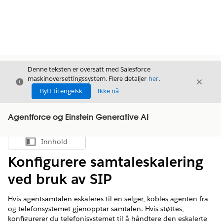
Denne teksten er oversatt med Salesforce
maskinoversettingssystem. Flere detaljer
her
.
Avslutt
Avslut
Avslutt
Bytt til engelsk
Ikke nå
Agentforce og Einstein Generative AI
Innhold
Vis innholdsfortegnelse
Konfigurere samtaleskalering
ved bruk av SIP
Hvis agentsamtalen eskaleres til en selger, kobles agenten fra
og telefonsystemet gjenopptar samtalen. Hvis støttes,
konfigurerer du telefonisystemet til å håndtere den eskalerte