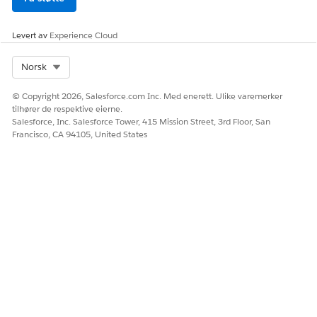
Levert av
Experience Cloud
Select Org
Norsk
© Copyright 2026, Salesforce.com Inc. Med enerett. Ulike varemerker
tilhører de respektive eierne.
Salesforce, Inc. Salesforce Tower, 415 Mission Street, 3rd Floor, San
Francisco, CA 94105, United States
Legg til brukere i køen i Medlemmer-fanen.
Slå på opptak og avskrift i Voice-fanen.
Lagre køen.
Konfigurere eskaleringsflyten
Opprett en flyt som ruter eskalerte samtaler til
servicerepresentanter.
Rediger eskaleringsflyten i Genesys Architect.