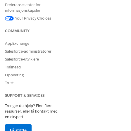
Preferansesenter for
informasjonskapsler
Your Privacy Choices
COMMUNITY
AppExchange
Velg
Standard ruting (standard)
i Rutingsmetode-feltet i
Salesforce-administratorer
Ruting-fanen.
Salesforce-utviklere
Trailhead
Opplæring
Trust
SUPPORT & SERVICES
Trenger du hjelp? Finn flere
ressurser, eller få kontakt med
en ekspert.
Få støtte