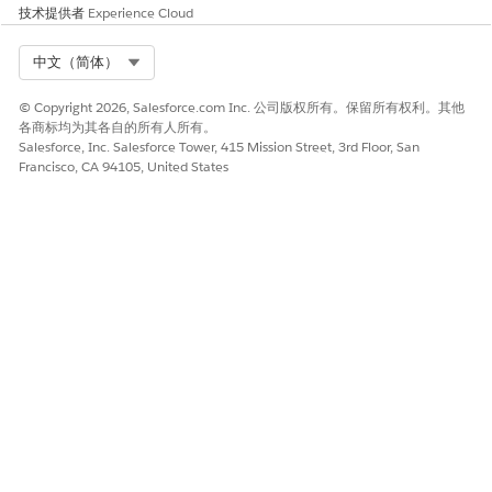
技术提供者
Experience Cloud
在“成员”选项卡中，将用户添加到队列。
在语音选项卡中，打开录音和转录。
保存队列。
Select Org
中文（简体）
© Copyright 2026, Salesforce.com Inc. 公司版权所有。保留所有权利。其他
配置升级流
各商标均为其各自的所有人所有。
创建将升级的呼叫路由到服务代表的流。
Salesforce, Inc. Salesforce Tower, 415 Mission Street, 3rd Floor, San
Francisco, CA 94105, United States
在 Genesys Architect 中，编辑升级流。
要将呼叫转移到新目标，请使用这些属性添加转移到 ACD 块。
输入块的名称。
要将呼叫转移到队列，请选择您在上一步中创建的升级队
列。