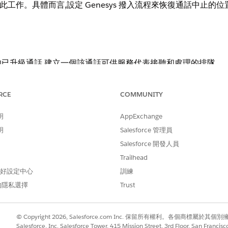
esys 完成此工作。具體而言,設定 Genesys 撥入流程來恢復通話中
已升級通話,建立一個該通話可供服務代表接聽和處理的排隊。
使用者管理」
|「
排隊」
。
RCE
COMMUNITY
屬性。
明
AppExchange
明
Salesforce 管理員
Salesforce 開發人員
Trailhead
 偏好設定中心
訓練
的隱私選擇
Trust
© Copyright 2026, Salesforce.com Inc. 保留所有權利。各個商標屬於其個
Salesforce, Inc. Salesforce Tower, 415 Mission Street, 3rd Floor, San Francis