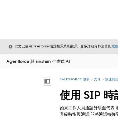
結束
此文已使用 Salesforce 機器翻譯系統翻譯。更多詳細資料請參見
此
Agentforce 與 Einstein 生成式 AI
SALESFORCE 說明
文件
快速開始 
您位於此處：
顯示目錄
使用 SIP
如果工作人員通話升級至代表,
升級時恢復通話,並將通話轉接至適當的