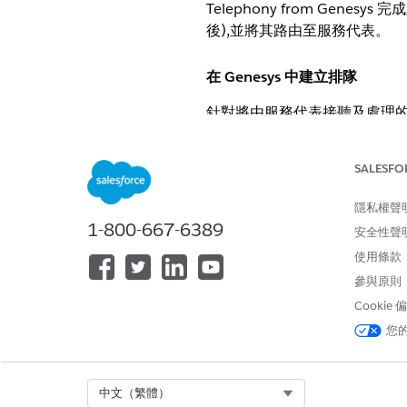
Telephony from Gen
後),並將其路由至服務代表。
在 Genesys 中建立排隊
針對將由服務代表接聽及處理的
在 Genesys 結構描述中,移至「
按一下「
新增
」。
SALESFO
輸入通用屬性以用來輸入該通用
隱私權聲
1-800-667-6389
安全性聲
使用條款
參與原則
Cookie
您
Select Org
中文（繁體）