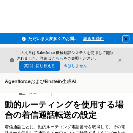
ただいま大変多くのお問い合わせをいただいており、ご連絡までにお時間を頂戴しております
続きを読む
Clo
この文章は Salesforce 機械翻訳システムを使用して翻訳
されました。詳細は
こちら
をご参照ください。
閉じる
閉じ
閉じる
英語に切り替える
今はしません
AgentforceおよびEinstein生成AI
目次
目次を表示
動的ルーティングを使用する場
合の着信通話転送の設定
着信通話ごとに、動的ルーティング電話番号を取得して、その電
話番号を使用して通話をエージェントに転送するようにパートナ