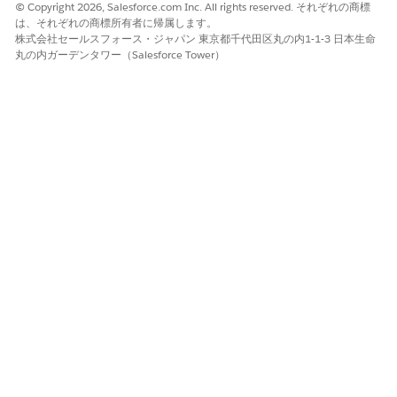
© Copyright 2026, Salesforce.com Inc. All rights reserved. それぞれの商標
性を設定] ブロックを追加して、番号を変数に割り当てます。
は、それぞれの商標所有者に帰属します。
たとえば、電話番号を
dynamicRoutingNumber
変数に保存し
株式会社セールスフォース・ジャパン 東京都千代田区丸の内1-1-3 日本生命
ます。
丸の内ガーデンタワー（Salesforce Tower）