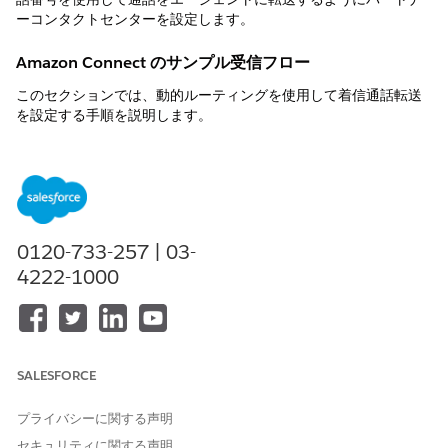
ーコンタクトセンターを設定します。
Amazon Connect のサンプル受信フロー
このセクションでは、動的ルーティングを使用して着信通話転送
を設定する手順を説明します。
音声通話レコードを作成するには、Amazon Connect受信フ
ローで、
関数をコールするAWS Lambda関
createVoiceCall
数ブロックを追加します。
コンタクトセンターが所在する国を取得するには、[Get
Customer Input (顧客の入力を取得)] ブロックを追加しま
0120-733-257 | 03-
す。
4222-1000
着信コールの動的ルーティング番号を取得するには、Lambda
関数をコールする AWS Lambda 関数ブロックを追加します。
この関数は、
reserveRoutableNumber Salesforce テレフォ
ニー API
をコールします。API に必要な入力パラメーターを
必ず指定します。API は動的ルーティング電話番号を返しま
SALESFORCE
す。
プライバシーに関する声明
セキュリティに関する声明