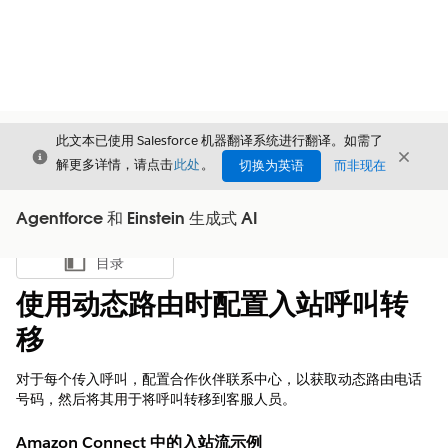
此文本已使用 Salesforce 机器翻译系统进行翻译。如需了
关闭
关闭
关闭
解更多详情，请点击
此处
。
切换为英语
而非现在
Agentforce 和 Einstein 生成式 AI
目录
显示目录
使用动态路由时配置入站呼叫转
移
对于每个传入呼叫，配置合作伙伴联系中心，以获取动态路由电话
号码，然后将其用于将呼叫转移到客服人员。
Amazon Connect 中的入站流示例