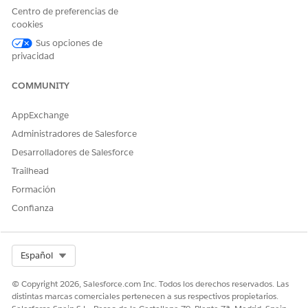
Para obtener información acerca de cómo Voice con
Centro de preferencias de
proveedores de telefonía utiliza estos flujos y ver flujos de
cookies
muestra, consulte
Flujos de Amazon Connect
y
Flujos de
Sus opciones de
muestra
.
privacidad
Para crear un registro VoiceCall en Salesforce, agregue un
bloque Función Lambda de AWS al flujo y llame al
COMMUNITY
método createVoiceCall.
El Flujo entrante de SCV de muestra ya contiene el bloque
AppExchange
Función Lambda de AWS.
Administradores de Salesforce
Desarrolladores de Salesforce
Trailhead
Formación
Confianza
Select Org
Español
© Copyright 2026, Salesforce.com Inc. Todos los derechos reservados. Las
distintas marcas comerciales pertenecen a sus respectivos propietarios.