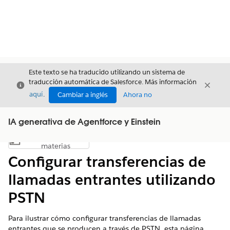
Este texto se ha traducido utilizando un sistema de
traducción automática de Salesforce. Más información
Cerrar
Cerrar
Cerrar
aquí
.
Cambiar a inglés
Ahora no
IA generativa de Agentforce y Einstein
Índice de
Mostrar índice de materias
materias
Configurar transferencias de
llamadas entrantes utilizando
PSTN
Para ilustrar cómo configurar transferencias de llamadas
entrantes que se producen a través de PSTN, esta página