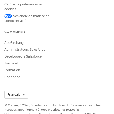
consulter des exemples de flux, consultez
Flux Amazon
Centre de préférence des
Connect
et
exemples de flux
.
cookies
Pour créer un enregistrement VoiceCall dans Salesforce,
Vos choix en matière de
ajoutez un bloc Fonction Lambda AWS au flux, puis
confidentialité
appelez la méthode createVoiceCall.
L'exemple de flux entrant SCV contient déjà le bloc
COMMUNITY
Fonction Lambda AWS.
AppExchange
Administrateurs Salesforce
Développeurs Salesforce
Trailhead
Formation
Confiance
Select Org
Français
© Copyright 2026, Salesforce.com Inc. Tous droits réservés. Les autres
marques appartiennent à leurs propriétaires respectifs.