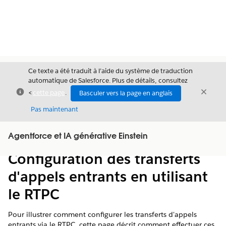
Ce texte a été traduit à l’aide du système de traduction
automatique de Salesforce. Plus de détails, consultez
Fermer
Ferme
<
cette page
.
Basculer vers la page en anglais
Fermer
Pas maintenant
Table des
Agentforce et IA générative Einstein
Afficher la table des matières
matières
Configuration des transferts
d'appels entrants en utilisant
le RTPC
Pour illustrer comment configurer les transferts d'appels
entrants via le RTPC, cette page décrit comment effectuer ces