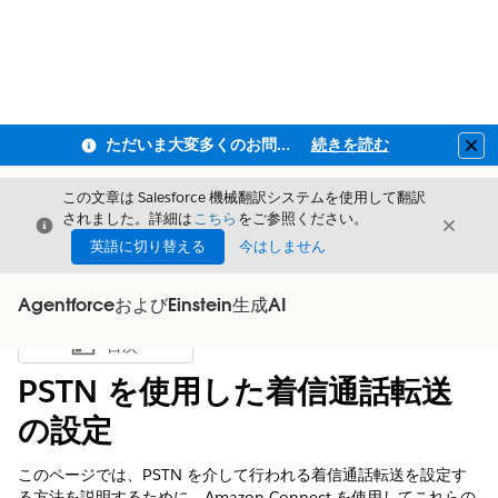
ただいま大変多くのお問い合わせをいただいており、ご連絡までにお時間を頂戴しております
続きを読む
Clo
この文章は Salesforce 機械翻訳システムを使用して翻訳
されました。詳細は
こちら
をご参照ください。
閉じる
閉じ
閉じる
英語に切り替える
今はしません
AgentforceおよびEinstein生成AI
目次
目次を表示
PSTN を使用した着信通話転送
の設定
このページでは、PSTN を介して行われる着信通話転送を設定す
る方法を説明するために、Amazon Connect を使用してこれらの