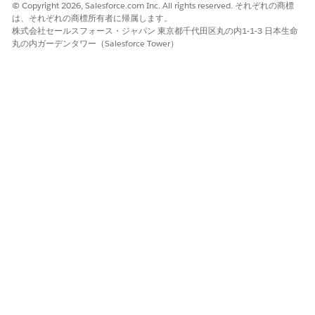
© Copyright 2026, Salesforce.com Inc. All rights reserved. それぞれの商標
着信通話を調達した電話番号に転送するには、[電話番号に転
は、それぞれの商標所有者に帰属します。
送] ブロックをフローに追加します。
株式会社セールスフォース・ジャパン 東京都千代田区丸の内1-1-3 日本生命
VoiceCall レコードを作成し、レコードの VoiceCall ID を設定
丸の内ガーデンタワー（Salesforce Tower）
したら、[電話番号に転送] ブロックを追加します。
[転送先] 項目に、調達した電話番号を入力します。