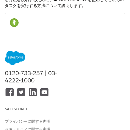
タスクを実行する方法について説明します。
Salesforce Voice with Telephony Providers
または
ヒント
Bring Your Own Channel for CCaaS
が完全に設定されている
場合、Amazon Connect Lambda 関数で createVoiceCall メソ
ッドを使用するか、
createVoiceCall REST API
を使用して
VoiceCall レコードを作成します。
0120-733-257 | 03-
Amazon Connect で、Amazon Connect 受信フローを作成し
4222-1000
ます。受信フローをすばやく作成するには、サンプル SCV 受
信フローをコピーします。
受信フローは、組織の Amazon Connect インスタンスへの着
信通話を処理し、通話を適切な宛先 (担当者、キュー、または
Agentforce エージェントなど) に転送します。Voice with
SALESFORCE
Telephony Providers でこれらのフローがどのように使用さ
れ、サンプルフローを確認するには、「
Amazon Connect フ
プライバシーに関する声明
ロー
と
サンプルフロー
」を参照してください。
セキュリティに関する声明