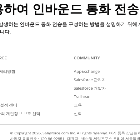
용하여 인바운드 통화 전송
발생하는 인바운드 통화 전송을 구성하는 방법을 설명하기 위해 Am
니다.
th Telephony Providers
또는
Bring Your Own Channel for CCaaS
이 완
Call 메서드 또는
createVoiceCall REST API를
사용하여 VoiceCall 레코
RCE
COMMUNITY
 처리방침
AppExchange
azon Connect 인바운드 플로를 만듭니다. 인바운드 플로를 빠르게 만들
Salesforce 관리자
n Connect 인스턴스에 대한 들어오는 통화를 처리하고 해당 통화를 담당자,
Salesforce 개발자
. Voice with Telephony 공급자가 이러한 플로를 사용하는 방법과
Trailhead
l 레코드를 만들려면 플로에 AWS 람다 함수 블록을 추가하고 createVoiceCa
 설정 센터
교육
 AWS 람다 함수 블록이 포함되어 있습니다.
의 개인정보 보호 선택
신뢰
© Copyright 2026, Salesforce.com Inc. All rights reserved. 여러 등
사업자 등록번호 : 120-86-92851 , 대표자 : 벤슨웡 세일즈포스 코리아 서울특