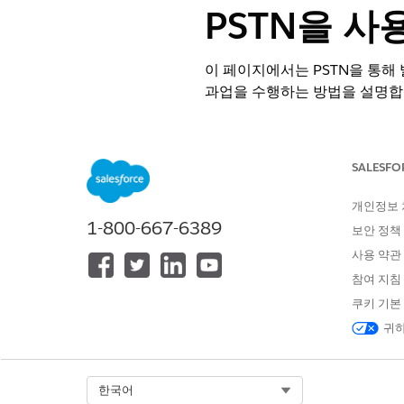
PSTN을 사
이 페이지에서는 PSTN을 통해 
과업을 수행하는 방법을 설명합
Salesforce Voice wi
팁
함수에서 createVoice
SALESFO
개인정보
Amazon Connect에서 Am
1-800-667-6389
다.
보안 정책
인바운드 플로는 조직의 Amazo
사용 약관
같은 올바른 대상으로 라우팅합니다
참여 지침
및
샘플 플로
를 참조하십시오.
Salesforce에서 VoiceCal
쿠키 기본
샘플 SCV 인바운드 플로에 이미
귀하
Select Org
한국어