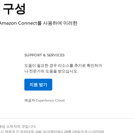
 구성
azon Connect를 사용하여 이러한
전히 설정된 경우 Amazon Connect 람다
드를 만듭니다.
SUPPORT & SERVICES
도움이 필요한 경우 리소스를 추가로 확인하거
려면 샘플 SCV 인바운드 플로의 사본을 만듭니
나 전문가의 도움을 받으십시오.
 대기열 또는 Agentforce 에이전트와
지원 받기
 샘플 플로를 보려면
Amazon Connect 플로
ll 메서드를 호출합니다.
제공자
Experience Cloud
록 상표는 해당 소유자의 것입니다.
별시 영등포구 여의대로 108, 파크원타워2 28층 (세일즈포스) 07335