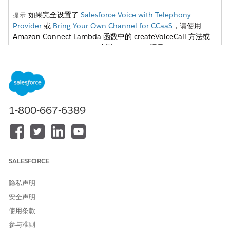
如果完全设置了
Salesforce Voice with Telephony
提示
Provider
或
Bring Your Own Channel for CCaaS
，请使用
Amazon Connect Lambda 函数中的 createVoiceCall 方法或
createVoiceCall REST API
创建 VoiceCall 记录。
在 Amazon Connect 中，创建 Amazon Connect 入站流。要
快速创建入站流，请复制示例 SCV 入站流。
入站流处理对贵组织 Amazon Connect 实例的传入呼叫，并将
呼叫路由到正确目标，例如代表、队列或 Agentforce 客服人
1-800-667-6389
员。有关具有电话服务提供商的语音如何使用这些流的信息，并
查看示例流，请参见
Amazon Connect 流
和
示例流
。
要在 Salesforce 中创建 VoiceCall 记录，请将 AWS Lambda
函数块添加到流中，并调用 createVoiceCall 方法。
SALESFORCE
示例 SCV 入站流已包含 AWS Lambda 函数块。
隐私声明
安全声明
使用条款
参与准则