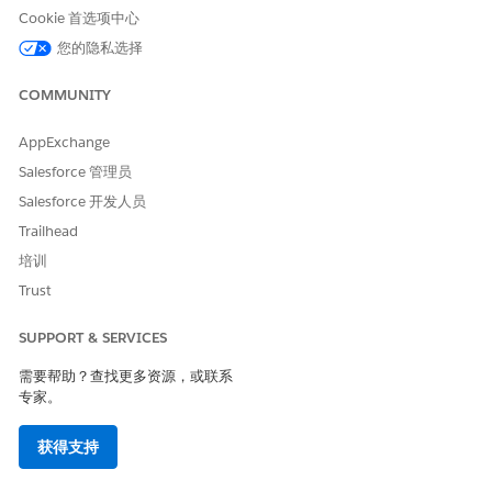
Cookie 首选项中心
您的隐私选择
COMMUNITY
AppExchange
Salesforce 管理员
Salesforce 开发人员
Trailhead
单击
保存
。
要将入站呼叫转移到购买的电话号码，请将“转移到电话号码”块
培训
添加到流。
Trust
在创建 VoiceCall 记录后，添加“转移到电话号码”块，并为记录
设置 VoiceCall ID。
SUPPORT & SERVICES
在“转移到”字段中，输入购买的电话号码。
需要帮助？查找更多资源，或联系
专家。
获得支持