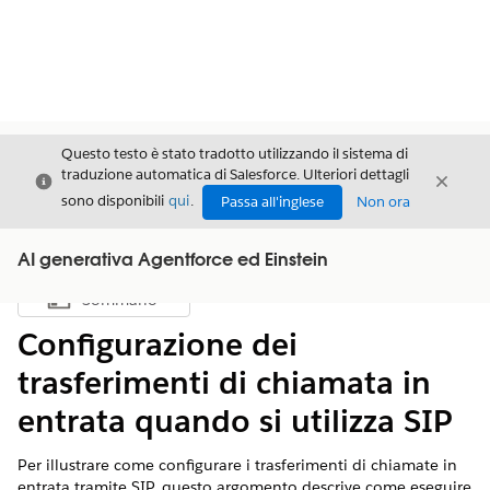
Questo testo è stato tradotto utilizzando il sistema di
traduzione automatica di Salesforce. Ulteriori dettagli
Chiudi
Chiud
Chiudi
sono disponibili
qui
.
Passa all'inglese
Non ora
AI generativa Agentforce ed Einstein
Sommario
Mostra sommario
Configurazione dei
trasferimenti di chiamata in
entrata quando si utilizza SIP
Per illustrare come configurare i trasferimenti di chiamate in
entrata tramite SIP, questo argomento descrive come eseguire