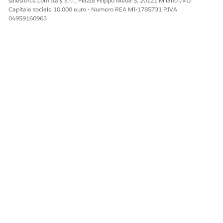
salesforce.com Italy S.r.l., Piazza Filippo Meda 5, 20121 Milano (MI)
nel record chiamata vocale,
Capitale sociale 10.000 euro - Numero REA MI-1785731 P.IVA
dove ogni coppia chiave-
04959160963
valore corrisponde a un
campo standard o
personalizzato e ai relativi
valori.
Formato:
{'
':'
<nome_campo>
<valore_c
'}
ampo>
Esempio di campo
personalizzato del reparto:
{'Department__c':'Suppor
t'}
vendorCallKey
Chiave univoca che
identifica il record chiamata
vocale nel sistema di
telefonia. Ad esempio,
questo valore è l'ID
referente in Amazon
Connect. Per ottenere la
chiave di chiamata per