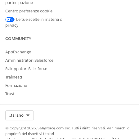
partecipazione
associato al record chiamata
vocale.
Centro preferenze cookie
scrtBaseUrl
Le tue scelte in materia di
URL SCRT2
privacy
dell'organizzazione.
Formato:
COMMUNITY
.my.salesforce
<org_domain>
-scrt.com/telephony/v1
AppExchange
Amministratori Salesforce
Esempio:
miasocietà.mia.salesforc
Sviluppatori Salesforce
e-scrt.com/telephony/v1
Trailhead
orgId
Formazione
ID di 15 cifre
dell'organizzazione
Trust
Salesforce.
Formato:
<Salesforce_org_ID>
Select Org
Italiano
Esempio:
00XXXXX00000QMC
© Copyright 2026, Salesforce.com Inc. Tutti i diritti riservati. Vari marchi di
proprietà dei rispettivi titolari.
callAttributes
Altri attributi da includere