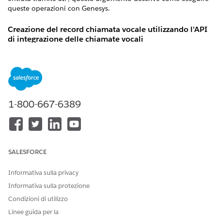
queste operazioni con Genesys.
Creazione del record chiamata vocale utilizzando l'API
di integrazione delle chiamate vocali
Per creare il record chiamata vocale, utilizzare l'API
integrazione telefonia voiceCalls.
Per ulteriori informazioni sull'API, vedere
voiceCalls
Telephony Integration API
. Impostare questi parametri di
richiesta in base alle esigenze.
1-800-667-6389
PARAMETRO RICHIESTA
DESCRIZIONE
to
Numero in entrata del call
center composto dal cliente.
SALESFORCE
from
Numero di telefono del
cliente. Per Genesys, è
Informativa sulla privacy
possibile utilizzare la
Informativa sulla protezione
variabile di dati
.
Call.Ani
Condizioni di utilizzo
callcenterApiName
Nome API del call center
Linee guida per la
creato in Salesforce e