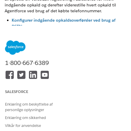
indgående opkald og derefter viderestille hvert opkald til
Agentforce ved brug af det købte telefonnummer.
Konfigurer indgående opkaldsoverførsler ved brug af
PSTN
Hvis du vil illustrere, hvordan du konfigurerer indgående
opkaldsoverførsler, der sker via PSTN, beskriver denne
side, hvordan du udfører disse opgaver ved brug af
Amazon Connect.
Konfigurer opkaldeskalering, når der bruges PSTN
1-800-667-6389
Hvis agentopkaldet eskaleres, afbrydes agentens
forbindelse, og telefonsystemet genoptager opkaldet. Hvis
det understøttes, skal du konfigurere telefonsystemet til at
håndtere det eskalerede opkald, herunder viderestilling af
opkaldet til den relevante sælger.
SALESFORCE
Erklæring om beskyttelse af
personlige oplysninger
Erklæring om sikkerhed
LØSTE DENNE ARTIKEL DIT PROBLEM?
Vilkår for anvendelse
Giv os besked, så vi kan forbedre os!