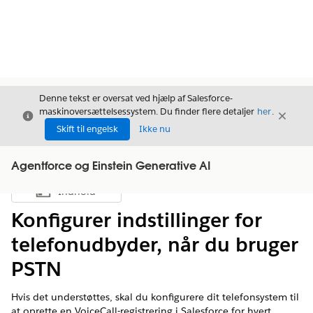
Denne tekst er oversat ved hjælp af Salesforce-
maskinoversættelsessystem. Du finder flere detaljer
her
.
Luk
Luk
Luk
Skift til engelsk
Ikke nu
Agentforce og Einstein Generative AI
Indhold
Vis indholdsfortegnelse
Konfigurer indstillinger for
telefonudbyder, når du bruger
PSTN
Hvis det understøttes, skal du konfigurere dit telefonsystem til
at oprette en VoiceCall-registrering i Salesforce for hvert