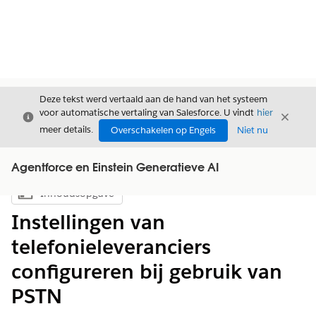
Deze tekst werd vertaald aan de hand van het systeem
voor automatische vertaling van Salesforce. U vindt
hier
Sluiten
Sluite
Sluiten
meer details.
Overschakelen op Engels
Niet nu
Agentforce en Einstein Generatieve AI
Inhoudsopgave
Inhoudsopgave weergeven
Instellingen van
telefonieleveranciers
configureren bij gebruik van
PSTN