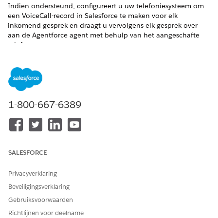
Indien ondersteund, configureert u uw telefoniesysteem om
een VoiceCall-record in Salesforce te maken voor elk
inkomend gesprek en draagt u vervolgens elk gesprek over
aan de Agentforce agent met behulp van het aangeschafte
telefoonnummer.
Inkomende gespreksoverdrachten configureren met
behulp van PSTN
Om te illustreren hoe u inkomende gespreksoverdrachten
configureert die plaatsvinden via PSTN, beschrijft deze
pagina hoe u deze taken uitvoert met behulp van Amazon
1-800-667-6389
Connect.
Gespreksescalatie configureren bij gebruik van PSTN
Als het agentgesprek wordt geëscaleerd, wordt de
verbinding met de agent verbroken en hervat het
SALESFORCE
telefoniesysteem het gesprek. Indien ondersteund,
configureert u het telefoniesysteem voor het afhandelen
Privacyverklaring
van het geëscaleerde gesprek, inclusief het doorschakelen
Beveiligingsverklaring
van het gesprek naar de juiste vertegenwoordiger.
Gebruiksvoorwaarden
Richtlijnen voor deelname