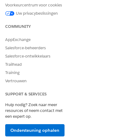
Voorkeurcentrum voor cookies
HEEFT DIT ARTIKEL UW PROBLEEM OPGELOST?
Uw privacybeslissingen
Laat ons weten wat we kunnen doen om te verbeteren!
COMMUNITY
Ja
Nee
AppExchange
Salesforce-beheerders
Salesforce-ontwikkelaars
Trailhead
Training
Vertrouwen
SUPPORT & SERVICES
Hulp nodig? Zoek naar meer
resources of neem contact met
een expert op.
Ondersteuning ophalen