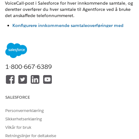
VoiceCall-post i Salesforce for hver innkommende samtale, og
deretter overfører du hver samtale til Agentforce ved å bruke
det anskaffede telefonnummeret.
Konfigurere innkommende samtaleoverføringer med
PSTN
For å illustrere hvordan du konfigurerer innkommende
samtaleoverføringer som skjer via PSTN, beskriver denne
siden hvordan du utfører disse oppgavene med Amazon
Connect.
1-800-667-6389
Konfigurere samtaleskalering ved bruk av PSTN
Hvis agentkallet eskaleres, kobles agenten fra og
telefonsystemet gjenopptar samtalen. Hvis støttes,
konfigurerer du telefonisystemet til å håndtere den
eskalerte samtalen, inkludert å overføre samtalen til den
SALESFORCE
riktige selgeren.
Personvernerklæring
Sikkerhetserklæring
Vilkår for bruk
HJALP DENNE ARTIKKELEN MED Å LØSE PROBLEMET DITT?
Retningslinjer for deltakelse
La oss få vite det slik at vi kan forbedre!