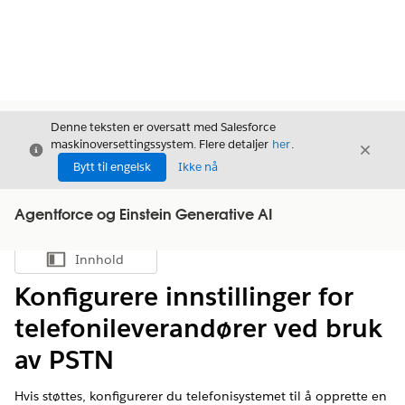
Denne teksten er oversatt med Salesforce
maskinoversettingssystem. Flere detaljer
her
.
Avslutt
Avslut
Avslutt
Bytt til engelsk
Ikke nå
Agentforce og Einstein Generative AI
Innhold
Vis innholdsfortegnelse
Konfigurere innstillinger for
telefonileverandører ved bruk
av PSTN
Hvis støttes, konfigurerer du telefonisystemet til å opprette en