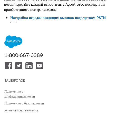
потом передайте каждый вызов агенту Agentforce посредством
приобретенного номера телефона.
Настройка передач входящих вызовов посредством PSTN
Чтобы проиллюстрировать, как настроить передачи входящих
вызовов, происходящие посредством PSTN, на этой странице
описано, как выполнить эти задачи посредством Amazon
Connect.
Настройка расширения вызовов при использовании PSTN
Если вызов агента расширен, агент отключается и система
1-800-667-6389
телефонии возобновляет вызов. При наличии поддержки
настройте систему телефонии для обработки расширенного
вызова, включительно с передачей вызова соответствующему
представителю.
SALESFORCE
Положение о
конфиденциальности
ЭТА СТАТЬЯ РЕШИЛА ВАШУ ПРОБЛЕМУ?
Положение о безопасности
Оставьте свой отзыв, чтобы мы могли стать лучше!
Условия использования