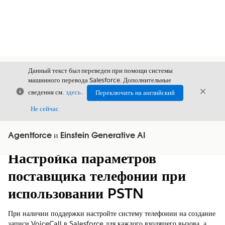
Данный текст был переведен при помощи системы
машинного перевода Salesforce. Дополнительные
Закрыть
Закры
сведения см.
здесь
.
Переключить на английский
Закрыт
Не сейчас
Agentforce и Einstein Generative AI
Содержание
Показать содержание
Настройка параметров
поставщика телефонии при
использовании PSTN
При наличии поддержки настройте систему телефонии на создание
записи VoiceCall в Salesforce для каждого входящего вызова, а