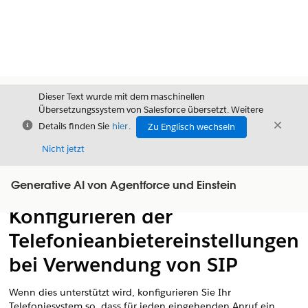
Dieser Text wurde mit dem maschinellen
Übersetzungssystem von Salesforce übersetzt. Weitere
Schließen
Schli
Details finden Sie
hier
.
Zu Englisch wechseln
Schließ
Nicht jetzt
Generative AI von Agentforce und Einstein
Inhalt
Inhalt anzeigen
Konfigurieren der
Telefonieanbietereinstellungen
bei Verwendung von SIP
Wenn dies unterstützt wird, konfigurieren Sie Ihr
Telefoniesystem so, dass für jeden eingehenden Anruf ein