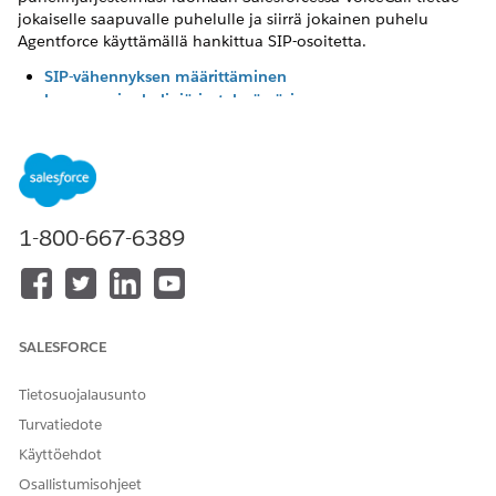
jokaiselle saapuvalle puhelulle ja siirrä jokainen puhelu
Agentforce käyttämällä hankittua SIP-osoitetta.
SIP-vähennyksen määrittäminen
kumppanipuhelinjärjestelmässäsi
Ennen kuin voit määrittää puhelinjärjestelmäsi siirtämään
ja eskaloimaan puheluita SIP:n kautta, yhdistä
puhelinjärjestelmäsi Salesforceen. Sen lisäksi, että
määrität logiikkaa liikenteen ja reitityksen hallintaan,
puhelinjärjestelmän yhdistäminen Salesforceen sisältää
1-800-667-6389
myös salatun SIP-säiliön luomisen, joka tukee käyttäjän ja
käyttäjän tietojen vaihtoa.
Saapuvien puheluiden siirtojen määrittäminen SIP:n
avulla
Tässä aiheessa kuvataan, miten voit määrittää SIP:n kautta
SALESFORCE
tapahtuvia saapuvien puheluiden siirtoja Genesysin
avulla.
Tietosuojalausunto
Turvatiedote
Puheluiden eskaloinnin määrittäminen SIP:n avulla
Jos agentin puhelu eskaloidaan edustajalle, agentin
Käyttöehdot
yhteys katkeaa ja puhelinjärjestelmä jatkaa puhelua. Jos
Osallistumisohjeet