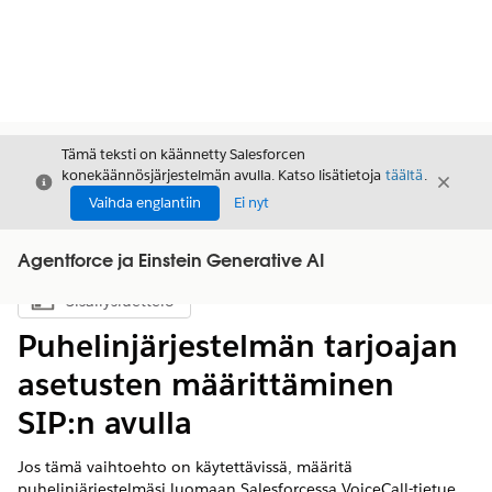
Tämä teksti on käännetty Salesforcen
konekäännösjärjestelmän avulla. Katso lisätietoja
täältä
.
Sulje
Sulje
Sulje
Vaihda englantiin
Ei nyt
Agentforce ja Einstein Generative AI
Sisällysluettelo
Näytä sisällysluettelo
Puhelinjärjestelmän tarjoajan
asetusten määrittäminen
SIP:n avulla
Jos tämä vaihtoehto on käytettävissä, määritä
puhelinjärjestelmäsi luomaan Salesforcessa VoiceCall-tietue