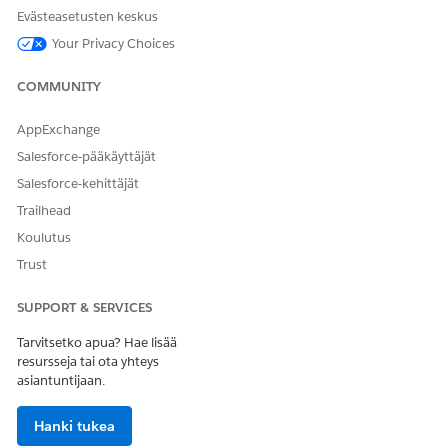
Evästeasetusten keskus
Your Privacy Choices
COMMUNITY
AppExchange
Salesforce-pääkäyttäjät
Salesforce-kehittäjät
Trailhead
Koulutus
Trust
SUPPORT & SERVICES
Tarvitsetko apua? Hae lisää
resursseja tai ota yhteys
asiantuntijaan.
Hanki tukea