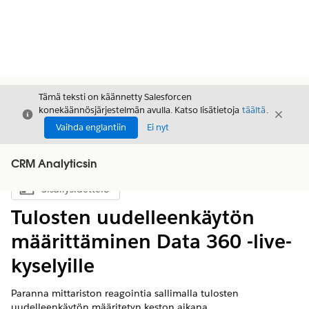
Tämä teksti on käännetty Salesforcen
konekäännösjärjestelmän avulla. Katso lisätietoja
täältä
.
Sulje
Sulje
Sulje
Vaihda englantiin
Ei nyt
CRM Analyticsin
Sisällysluettelo
Näytä sisällysluettelo
Tulosten uudelleenkäytön
määrittäminen Data 360 -live-
kyselyille
Paranna mittariston reagointia sallimalla tulosten
uudelleenkäytön määritetyn keston aikana.