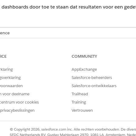
n dashboards door toe te staan dat resultaten voor een ged
ience
ormance
,
Unlimited
en
Developer
Edition
op in het vak Snel zoeken en selecteer vervolgens
Instellingen
.
s
RCE
COMMUNITY
esultaten hergebruiken voor live query's
van Data 360.
ruik van queryresultaten in uren een waarde op tussen 1 en 24.
rklaring
AppExchange
gsverklaring
Salesforce-beheerders
voorwaarden
Salesforce-ontwikkelaars
en voor deelname
Trailhead
EM OPGELOST?
centrum voor cookies
Training
oen om te verbeteren!
privacybeslissingen
Vertrouwen
© Copyright 2026, salesforce.com inc. Alle rechten voorbehouden. De dive
SFDC Netherlands BV, Gustav Mahlerlaan 2970, 1081 LA, Amsterdam, Nede