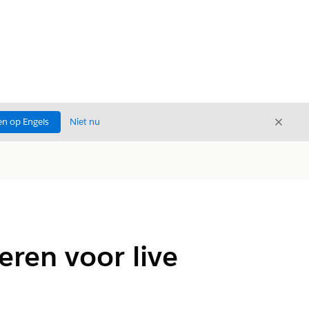
Sluite
n op Engels
Niet nu
Sluiten
eren voor live