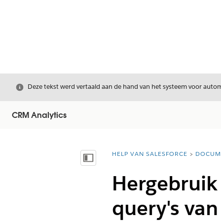
Sluiten
Deze tekst werd vertaald aan de hand van het systeem voor automa
CRM Analytics
HELP VAN SALESFORCE
DOCUM
U bent hier:
Inhoudsopgave weergeven
Hergebruik 
query's van