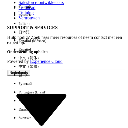
Salesforce-ontwikkelaars
Français
Trailhead
Ervaring
Training
Deutsch
Vertrouwen
Italiano
SUPPORT & SERVICES
日本語
Hulp nodig? Zoek naar meer resources of neem contact met een
Alles wissen
Gereed
Español (México)
expert op.
Español
Ondersteuning ophalen
中文（简体）
Powered by
Experience Cloud
中文（繁體）
Nederlands
한국어
Русский
Português (Brasil)
Suomi
Dansk
Svenska
Geen resultaten