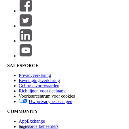
Filters (0)
FILTERS SELECTEREN
Productgebied
Toevoegen
Invloed op functies
SALESFORCE
Privacyverklaring
Beveiligingsverklaring
Gebruiksvoorwaarden
Richtlijnen voor deelname
Voorkeurcentrum voor cookies
Uw privacybeslissingen
Edition
COMMUNITY
AppExchange
Salesforce-beheerders
English