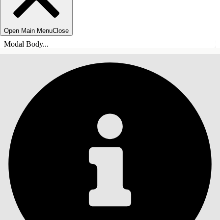
Open Main Menu
Close
Modal Body...
INHOUDSOPGAVE
Zoeken
Inhoudsopgave
weergeven
Inhoudsopgave