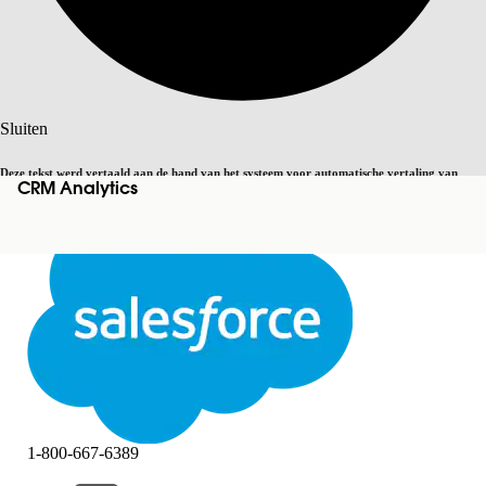
Zoeken
Sluiten
Deze tekst werd vertaald aan de hand van het systeem voor automatische vertaling van
CRM Analytics
Overschakelen op Engels
Niet nu
Salesforce. U vindt
hier
meer details.
Sluiten
Sluiten
1-800-667-6389