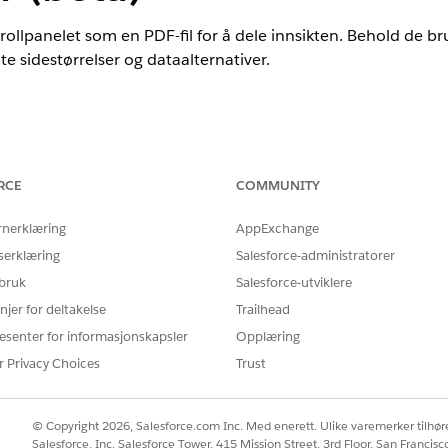
llpanelet som en PDF-fil for å dele innsikten. Behold de bru
e sidestørrelser og dataalternativer.
nce
mance
,
Unlimited
og
Developer
Edition
RCE
COMMUNITY
rnerklæring
AppExchange
umenter er en pilot- eller betatjeneste som er underlagt betatjene
serklæring
Salesforce-administratorer
nt pilotavtale hvis den utføres av kunden, og gjeldende vilkår i
produk
ten er kundens eget valg.
 bruk
Salesforce-utviklere
njer for deltakelse
Trailhead
esenter for informasjonskapsler
Opplæring
E
r Privacy Choices
Trust
at:
Laste ned CRM Analytics-dat
k-feltet i Oppsett, og klikk deretter på
Innstillinger
.
© Copyright 2026, Salesforce.com Inc. Med enerett. Ulike varemerker tilhøre
 av kontrollpanel
,
sikker deling og nedlasting av bilder
og
velg Hyp
Salesforce, Inc. Salesforce Tower, 415 Mission Street, 3rd Floor, San Francis