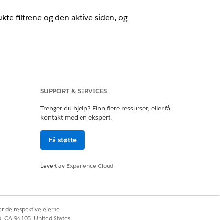
kte filtrene og den aktive siden, og
SUPPORT & SERVICES
Trenger du hjelp? Finn flere ressurser, eller få
kontakt med en ekspert.
stevilkårene i
avtaler - Salesforce.com
tvilkårskatalogen
. Bruk av denne
Få støtte
Levert av
Experience Cloud
a
r de respektive eierne.
erforce Headless Browser Service
.
co, CA 94105, United States