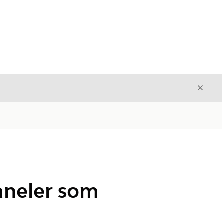
Avslut
Avslutt
aneler som