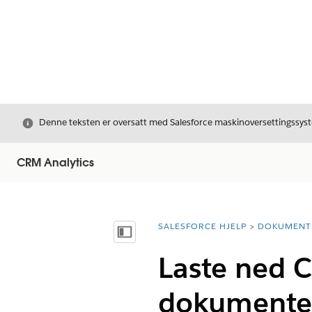
Avslutt
Denne teksten er oversatt med Salesforce maskinoversettingssyste
CRM Analytics
SALESFORCE HJELP
DOKUMENT
Du er her:
Vis innholdsfortegnelse
Laste ned 
dokumenter