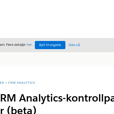
m. Flere detaljer
her
.
Bytt til engelsk
Ikke nå
ER
CRM ANALYTICS
CRM Analytics-kontrollp
 (beta)