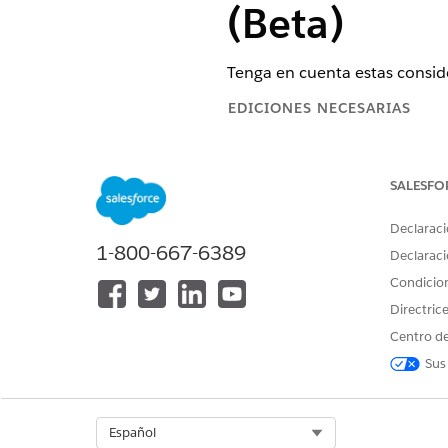
(Beta)
Tenga en cuenta estas consid
EDICIONES NECESARIAS
Disponible en: Lightning Experi
SALESFO
Disponible en:
Enterprise Editio
Declaraci
Consideraciones
1-800-667-6389
Declaraci
Condicio
El documento descargado mues
Para capturar su vista actual
Directric
Las descargas de la interfaz 
Centro de
manuales de rutas URL toman 
Sus
Las descargas intensivas de 
Descargas.
Select Org
Español
Limitaciones