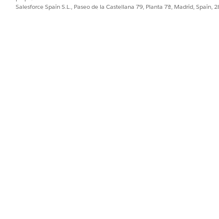
Salesforce Spain S.L., Paseo de la Castellana 79, Planta 7ª, Madrid, Spain, 
 solo aparece para tipos de activos de panel.
a descarga captura solo su área visible.
nterfaz de usuario capturan solo la página abierta.
descarga no están disponibles para paneles integrados.
 truncan en el PDF generado.
PROBLEMA?
ejorar!