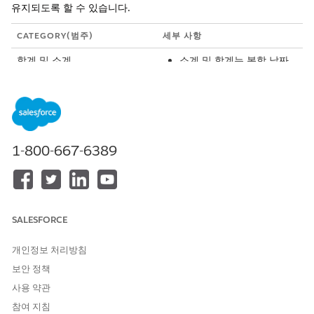
유지되도록 할 수 있습니다.
CATEGORY(범주)
세부 사항
합계 및 소계
소계 및 합계는 복합 날짜
이외의 필드에서 피벗하는
경우에만 표시됩니다. 시간
대가 활성화된 조직에서는
Compact Form 1.0과 호
환되지 않습니다.
그룹 내에서 정렬할 때 소
1-800-667-6389
계가 작동하지만, 그룹 전
체에서 정렬할 때 실패합니
다.
기본 쿼리가 집계 필터 또
는 윈도우 함수 수식을 사
SALESFORCE
용하는 경우 행 합계를 사
용할 수 없습니다.
쿼리 제한은 레코드 수가
개인정보 처리방침
지정된 제한을 초과할 때마
보안 정책
다 열 총 정확도를 제한할
수 있습니다.
사용 약관
소계 및 합계는 CRM
참여 지침
Analytics Direct Data에서