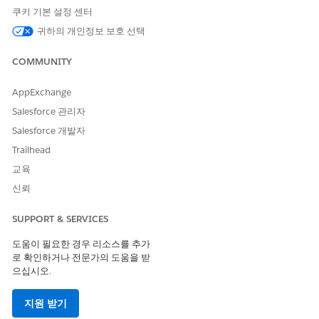
쿠키 기본 설정 센터
제대로 작동하지 않습니다.
귀하의 개인정보 보호 선택
탐색기 확장 및 축소 모드 동작
피벗된 열 앞에 숨겨진 열
을 배치하여 피벗 구조를
COMMUNITY
유지합니다.
상호 작용을 확장하고 축소
AppExchange
하면 소계 쿼리가 영구적으
Salesforce 관리자
로 변경됩니다.
탐색기 모드에서 치수를 숨
Salesforce 개발자
기거나 표시하면 탐색기 모
Trailhead
드의 유연성으로 인해 소계
가 부정확할 수 있습니다.
교육
확대 및 축소하려면 전체
신뢰
가시성이 필요하므로 열이
숨겨진 상태로 남아 있으면
SUPPORT & SERVICES
소계를 다시 활성화하지 못
합니다.
도움이 필요한 경우 리소스를 추가
로 확인하거나 전문가의 도움을 받
미리 보기 모드 동작 확장 및 축
페이지를 새로 고치면 모든
으십시오.
소
확장 및 축소 상호 작용이
재설정됩니다.
지원 받기
"확대 또는 축소 활성화"가