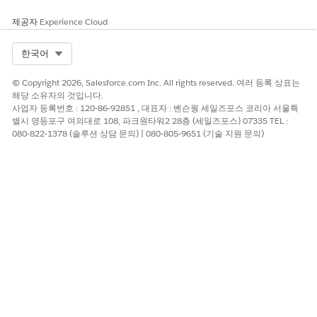
설정되어 있으면 미리 보기
동안 피벗된 열이 피벗된
제공자
Experience Cloud
상태로 유지됩니다.
Select Org
한국어
확장 및 축소 제한 사항
확장 및 축소는 CRM
Analytics 데이터 집합에
© Copyright 2026, Salesforce.com Inc. All rights reserved. 여러 등록 상표는
해당 소유자의 것입니다.
사용할 수 있으며 다른 데
사업자 등록번호 : 120-86-92851 , 대표자 : 벤슨웡 세일즈포스 코리아 서울특
이터 소스와 호환되지 않습
별시 영등포구 여의대로 108, 파크원타워2 28층 (세일즈포스) 07335 TEL :
니다.
080-822-1378 (솔루션 상담 문의) | 080-805-9651 (기술 지원 문의)
데이터 집합을 데이터 소스
로 사용하여 Compact
Form 2.0에 구축된 쿼리가
필요합니다.
기능이 작동하도록 소계 활
성화를 설정합니다.
소계는 이러한 모드에서 정
확하게 작동하지 않으므로
데이터 블렌딩 또는 세미
안티 조인을 사용하는 쿼리
와 호환되지 않습니다.