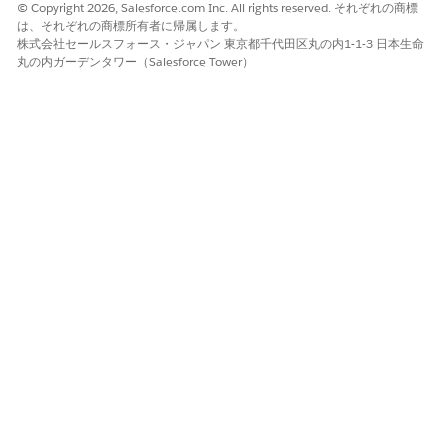
ソースの大文字/小文字に戻ります。
© Copyright 2026, Salesforce.com Inc. All rights reserved. それぞれの商標
は、それぞれの商標所有者に帰属します。
TO_UNIXTIME などの従来の SQL 関数のクエリを確認し、
株式会社セールスフォース・ジャパン 東京都千代田区丸の内1-1-3 日本生命
Data 360 SQL の同等の関数に変換します。
丸の内ガーデンタワー（Salesforce Tower）
データの正確性を維持するには、クエリに NULLS LAST を明
示的に追加するか、並び替えロジックを確認します。Data
360 SQL ではデフォルトの null 順序が変更されるため、テー
ブルとグラフで予期しない結果になります。
UI でのデータの表示の問題を回避するために、項目ごとに一
意の別名を使用します。
ダッシュボードが機能し続けるように、カスタム SQL ウィジ
ェットでグローバル検索条件を使用する場合、ファセットが正
しく機能することを確認します。ネストされた複雑な SQL で
は、絞り込みの問題が発生することが多く、データが不正確に
なったり、視覚化が損なわれたりします。
テーブルウィジェットで [ページ設定された読み込みを無効化]
オプションを有効にしても、クエリはすぐに再実行されませ
ん。テーブルには、以前のページ設定された状態から切り捨て
られたデータが表示されます。すべての行を読み込むには、ダ
ッシュボードを保存して再読み込みします。問題が続く場合
は、次の点を確認してください。
ステップが従来の集計種別である。
データ SQL とページネーションゲートが有効になってい