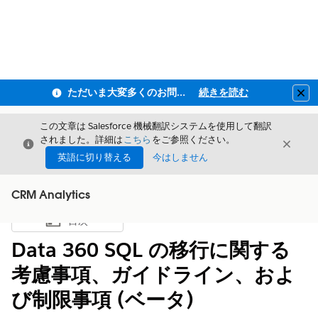
ただいま大変多くのお問い合わせをいただいており、ご連絡までにお時間を頂戴しております
続きを読む
Clo
この文章は Salesforce 機械翻訳システムを使用して翻訳
されました。詳細は
こちら
をご参照ください。
閉じる
閉じ
閉じる
英語に切り替える
今はしません
CRM Analytics
目次
目次を表示
Data 360 SQL の移行に関する
考慮事項、ガイドライン、およ
び制限事項 (ベータ)