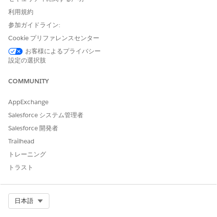
ます。この視覚的な行シフトは予期される動作であり、データ
利用規約
は失われません。
参加ガイドライン:
Data 360 SQL では、値テーブルアセットのページネーション
Cookie プリファレンスセンター
がサポートされ、無限スクロールでデータをオンデマンドで取
得することで、大規模なデータセットを効率的に処理できま
お客様によるプライバシー
す。
設定の選択肢
ガイドライン
COMMUNITY
カスタム SQL ウィジェットを移行する前に、ダッシュボード
AppExchange
JSON またはアセット XMD ファイルをバックアップします。
Salesforce システム管理者
このステップでは、条件付き書式ルールが保持されます。
クエリが正しく機能するように、すべての列の別名と識別子を
Salesforce 開発者
二重引用符で囲みます。Data 360 SQL では大文字と小文字が
Trailhead
区別され、データに完全に一致するにはこの形式が必要です。
トレーニング
条件付き書式の破損を防ぎ、自由形式のクエリで大文字と小文
トラスト
字の一貫性を維持するには、SELECT Field_c AS "Field_c" な
どの別名を使用します。従来の SQL と Data 360 SQL のどち
らも、別名を使用する場合、別名が引用符で囲まれていない場
合でも、クエリで定義された大文字と小文字が保持されます。
Select Org
日本語
ただし、別名のない項目の場合、Data 360 SQL は元のデータ