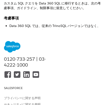
カスタム SQL クエリを Data 360 SQL に移行するときは、次の考
慮事項、ガイドライン、制限事項に留意してください。
考慮事項
Data 360 SQL では、従来の TrinoSQL バージョンではなく、
Data 360 Direct SQL (HyperSQL) バージョンが使用されま
す。
従来の SQL と Data 360 SQL では、NULL 値の処理が異なり
ます。従来の SQL では、NULL 値は常に最後に配置されま
す。Data 360 SQL は昇順の場合はデフォルトで [NULLS
LAST] に設定されますが、降順の場合は [NULLS FIRST] に変
0120-733-257 | 03-
更されます。
4222-1000
Data 360 SQL はオフセット表記 (+00:00 など) を使用して日
付を UTC で返しますが、従来の SQL は Zulu サフィックス (Z
など) を使用します。
Data 360 SQL では、大規模データクエリがサポートされ、従
来の SQL と比較してエクスペリエンスページ時間 (EPT) が改
SALESFORCE
善されています。
基準値が同じ場合、従来の SQL と Data 360 SQL ではデフォ
プライバシーに関する声明
ルトのタイブレークロジックが異なります。このため、タイブ
セキュリティに関する声明
レークのシナリオでは 2 つのシステム間で行の順序が異なり