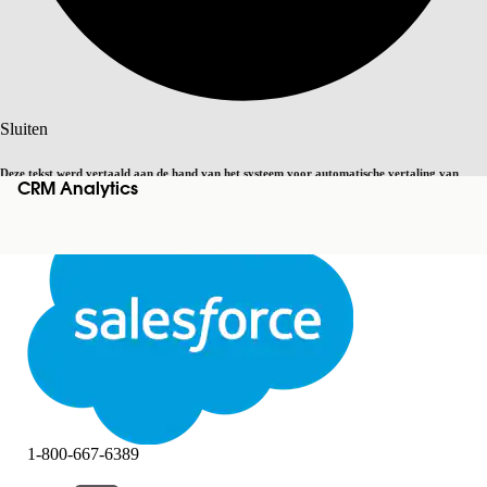
Zoeken
Sluiten
Deze tekst werd vertaald aan de hand van het systeem voor automatische vertaling van
CRM Analytics
Overschakelen op Engels
Niet nu
Salesforce. U vindt
hier
meer details.
Sluiten
Sluiten
1-800-667-6389