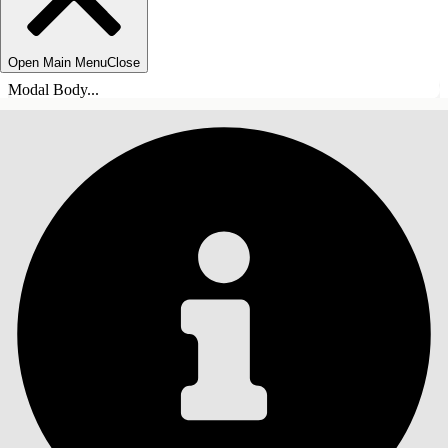
Open Main Menu
Close
Modal Body...
INHOUDSOPGAVE
Zoeken
Inhoudsopgave
weergeven
Inhoudsopgave