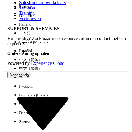
Salesforce-ontwikkelaars
Français
Trailhead
Ervaring
Training
Deutsch
Vertrouwen
Italiano
SUPPORT & SERVICES
日本語
Hulp nodig? Zoek naar meer resources of neem contact met een
Alles wissen
Gereed
Español (México)
expert op.
Español
Ondersteuning ophalen
中文（简体）
Powered by
Experience Cloud
中文（繁體）
Nederlands
한국어
Русский
Português (Brasil)
Suomi
Dansk
Svenska
Geen resultaten