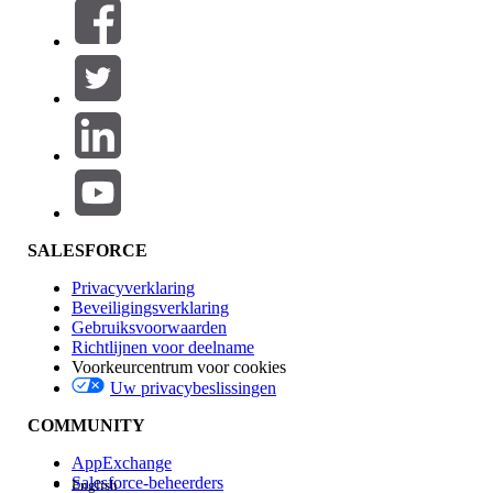
Filters (0)
FILTERS SELECTEREN
Productgebied
Toevoegen
Invloed op functies
SALESFORCE
Privacyverklaring
Beveiligingsverklaring
Gebruiksvoorwaarden
Richtlijnen voor deelname
Voorkeurcentrum voor cookies
Uw privacybeslissingen
Edition
COMMUNITY
AppExchange
Salesforce-beheerders
English