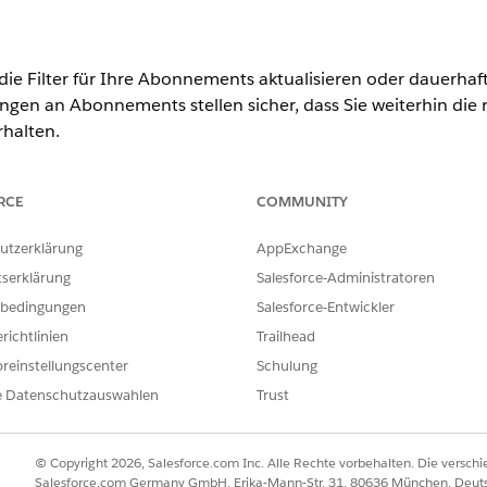
ie Filter für Ihre Abonnements aktualisieren oder dauerhaf
ngen an Abonnements stellen sicher, dass Sie weiterhin die 
rhalten.
perience Cloud-Site an und wechseln Sie zur Seite "Meine Abonneme
enen Abonnements.
RCE
COMMUNITY
-Menü des Abonnements die Option
Bearbeiten
aus.
l, die Häufigkeit (täglich, wöchentlich oder monatlich) oder die Liefe
utzerklärung
AppExchange
rschreibungen, um die spezifische Datenansicht zu ändern, die in de
tserklärung
Salesforce-Administratoren
bedingungen
Salesforce-Entwickler
eine Aktualisierungen mehr.
richtlinien
Trailhead
n-Menü des Abonnements
Pause
aus.
en der Aktualisierungen erneut auf das Dropdown-Menü und wähle
reinstellungscenter
Schulung
e Datenschutzauswahlen
Trust
t zu entfernen.
-Menü des Abonnements die Option
Löschen
aus.
gsfenster erneut auf
Löschen
.
© Copyright 2026, Salesforce.com Inc. Alle Rechte vorbehalten. Die versch
Salesforce.com Germany GmbH, Erika-Mann-Str. 31, 80636 München, Deut