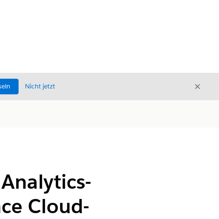
Schli
seln
Nicht jetzt
Schließ
Analytics-
ce Cloud-