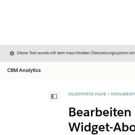
Schließen
Dieser Text wurde mit dem maschinellen Übersetzungssystem von S
CRM Analytics
SALESFORCE-HILFE
DOKUMENT
Sie befinden sich hier:
Inhalt anzeigen
Bearbeiten
Widget-Abo