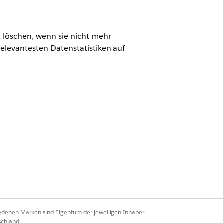
t löschen, wenn sie nicht mehr
relevantesten Datenstatistiken auf
nts".
rzeit.
r Aktualisierung gesendet wird.
n Sie
Fortsetzen
aus.
iedenen Marken sind Eigentum der jeweiligen Inhaber.
schland