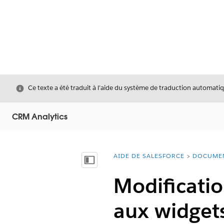
Fermer
Ce texte a été traduit à l’aide du système de traduction automatiq
CRM Analytics
AIDE DE SALESFORCE
DOCUME
Vous êtes ici :
Afficher la table des matières
Modificati
aux widgets