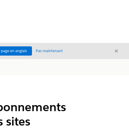
Ferme
a page en anglais
Pas maintenant
Fermer
abonnements
 sites