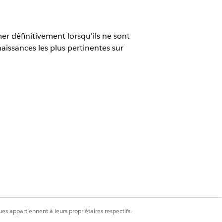
er définitivement lorsqu'ils ne sont
aissances les plus pertinentes sur
livraison.
ements de filtre.
ez
Reprendre
.
es appartiennent à leurs propriétaires respectifs.