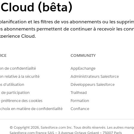
Cloud (bêta)
lanification et les filtres de vos abonnements ou les supprim
 des abonnements permettent de continuer à recevoir les conn
xperience Cloud.
Experience Cloud et accédez à la page Mes abonnements.
ment existant.
RCE
COMMUNITY
de l'abonnement, sélectionnez
Modifier
.
 fréquence (quotidienne, hebdomadaire ou mensuelle) ou le délai de 
on de confidentialité
AppExchange
nnées spécifique envoyée dans la mise à jour, modifiez les remplac
n relative à la sécurité
Administrateurs Salesforce
 d’utilisation
Développeurs Salesforce
e recevoir des mises à jour.
s de participation
Trailhead
de l'abonnement, sélectionnez
Interrompre
.
à jour, cliquez de nouveau sur la liste déroulante, puis sélectionn
 préférence des cookies
Formation
 choix en matière de confidentialité
Confiance
un abonnement.
de l'abonnement, sélectionnez
Supprimer
.
upprimer
dans la fenêtre de confirmation.
© Copyright 2026, Salesforce.com Inc. Tous droits réservés. Les autres marqu
Salesforce.com France SAS – 3 Avenue Octave Gréard – 75007 Paris