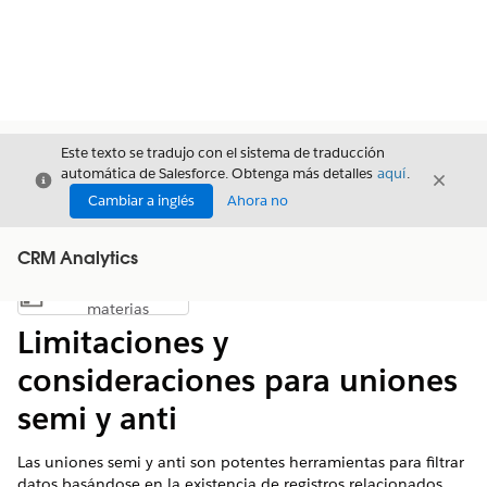
Este texto se tradujo con el sistema de traducción
automática de Salesforce. Obtenga más detalles
aquí
.
Cerrar
Cerrar
Cerrar
Cambiar a inglés
Ahora no
CRM Analytics
Índice de
Mostrar índice de materias
materias
Limitaciones y
consideraciones para uniones
semi y anti
Las uniones semi y anti son potentes herramientas para filtrar
datos basándose en la existencia de registros relacionados.