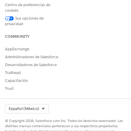
después de la unión.
Centro de preferencias de
cookies
Filtros admitidos
Sus opciones de
Los filtros se pueden aplicar a los conjuntos de datos
privacidad
principal y secundario.
COMMUNITY
Limitaciones de unión
AppExchange
LIMITACIÓN
DETALLES
Administradores de Salesforce
Límite de conjunto de datos
Puede unir un máximo de
Desarrolladores de Salesforce
dos conjuntos de datos.
Para combinar más
Trailhead
conjuntos de datos (hasta
Capacitación
seis), considere utilizar una
combinación.
Trust
Emparejamientos de
Se permiten hasta cinco
campos
emparejamientos de
campos entre conjuntos de
Select Org
Español (México)
datos.
© Copyright 2026, Salesforce.com Inc. Todos los derechos reservados. Las
Orden de operaciones
Los conjuntos de datos
distintas marcas comerciales pertenecen a sus respectivos propietarios.
deben unirse antes de la