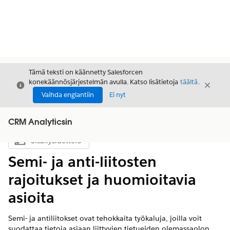
Tämä teksti on käännetty Salesforcen
konekäännösjärjestelmän avulla. Katso lisätietoja
täältä
.
Sulje
Sulje
Sulje
Vaihda englantiin
Ei nyt
CRM Analyticsin
Sisällysluettelo
Näytä sisällysluettelo
Semi- ja anti-liitosten
rajoitukset ja huomioitavia
asioita
Semi- ja antiliitokset ovat tehokkaita työkaluja, joilla voit
suodattaa tietoja asiaan liittyvien tietueiden olemassaolon