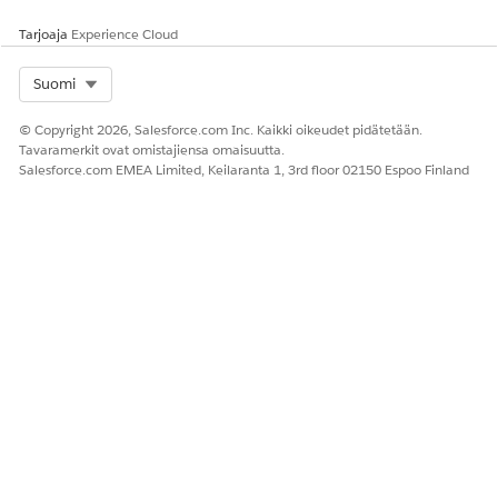
suodatinta sovelletaan
itseyhdistämiseen, vain yksi
Tarjoaja
Experience Cloud
datajoukko näytetään.
Globaaleja suodattimia
Select Org
Suomi
sovelletaan liiton
ensisijaiseen datajoukkoon.
© Copyright 2026, Salesforce.com Inc. Kaikki oikeudet pidätetään.
Tavaramerkit ovat omistajiensa omaisuutta.
Ensisijainen datajoukon
Fasetointi- ja tietuetason
Salesforce.com EMEA Limited, Keilaranta 1, 3rd floor 02150 Espoo Finland
keskitys
toimintoja sovelletaan vain
ensisijaiseen datajoukkoon.
RATKAISIKO TÄMÄ ARTIKKELI ONGELMASI?
Anna palautetta, jotta voimme kehittyä!
Kyllä
Ei