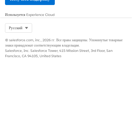
данных становится
недоступным, если сначала
добавить группировки, меры
Используется
Experience Cloud
или фильтры.
Select Org
Русский
Самообъединения
Поддерживается объединение
строк в одном наборе данных.
При применении фильтра в
© salesforce.com, inc., 2026 гг. Все права защищены. Упомянутые товарные
самостоятельном
знаки принадлежат соответствующим владельцам.
присоединении отображается
Salesforce, Inc. Salesforce Tower, 415 Mission Street, 3rd Floor, San
только один набор данных.
Francisco, CA 94105, United States
Глобальные фильтры
применяются к основному
набору данных в объединении.
Фокус основного набора
Действия фасетирования и
данных
уровня записи применяются
только к основному набору
данных.
ЭТА СТАТЬЯ РЕШИЛА ВАШУ ПРОБЛЕМУ?
Оставьте свой отзыв, чтобы мы могли стать лучше!