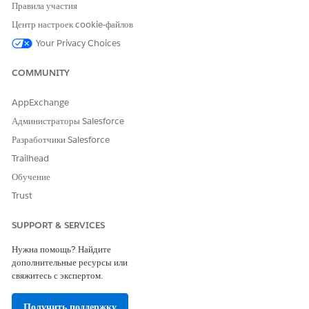
Поддерживаемые фильтры
Правила участия
Центр настроек cookie-файлов
Фильтры можно применять как к основному, так и к
дополнительному наборам данных.
Your Privacy Choices
Ограничения присоединения
COMMUNITY
ОГРАНИЧЕНИЯ
СВЕДЕНИЯ
AppExchange
Ограничение набора данных
Разрешается объединять не
Администраторы Salesforce
более двух наборов данных.
Разработчики Salesforce
Для объединения
дополнительных наборов
Trailhead
данных (до шести)
Обучение
рекомендуем использовать
смешивание.
Trust
Пары полей
Между наборами данных
SUPPORT & SERVICES
разрешено не более пяти пар
полей.
Нужна помощь? Найдите
дополнительные ресурсы или
Порядок операций
Наборы данных должны быть
свяжитесь с экспертом.
объединены перед
исследованием.
Присоединиться к источнику
Получить поддержку