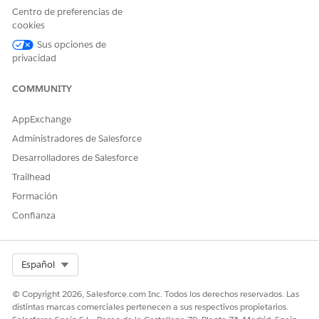
Para inspeccionar las transformaciones de recetas, haga
Centro de preferencias de
clic en
Transformar datos
.
cookies
Sus opciones de
privacidad
COMMUNITY
AppExchange
Administradores de Salesforce
El inspector de recetas muestra el desglose de
Desarrolladores de Salesforce
rendimiento del nodo, detallando los nombres de las
Trailhead
etapas, los estados, el número de filas de entrada y salida
Formación
para cada etapa y la duración de la etapa.
Confianza
Select Org
Español
© Copyright 2026, Salesforce.com Inc. Todos los derechos reservados. Las
distintas marcas comerciales pertenecen a sus respectivos propietarios.