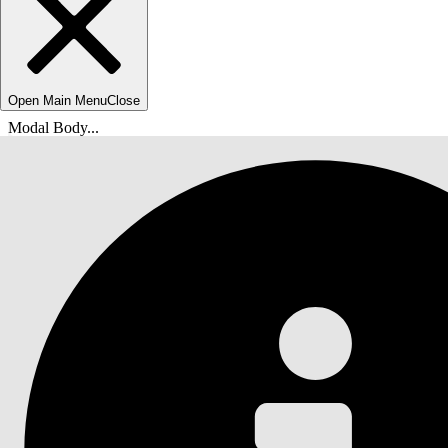
Open Main Menu
Close
Modal Body...
위치:
Salesforce 도움말
문서
CRM Analytics