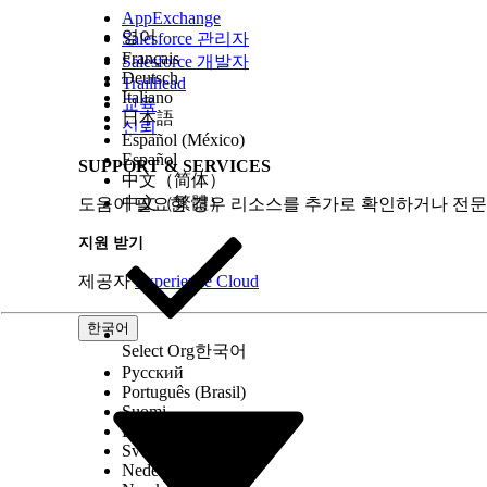
AppExchange
영어
Salesforce 관리자
Français
Salesforce 개발자
Deutsch
특히 경고 또는 실패 상태의 노드를 검사하려면 단계 
Trailhead
Italiano
교육
日本語
신뢰
Español (México)
노트
레시피 보기 권한만 있는 사용자는 단계를 볼 수 
Español
SUPPORT & SERVICES
中文（简体）
특정 레시피 검사기 세부 사항에 대한 자세한 내용은
中文（繁體）
도움이 필요한 경우 리소스를 추가로 확인하거나 전문
지원 받기
이 기사를 통해 문제를 해결했습니까?
제공자
Experience Cloud
개선을 위한 의견을 보내주세요.
한국어
Select Org
한국어
Русский
Português (Brasil)
Suomi
Dansk
Svenska
Nederlands