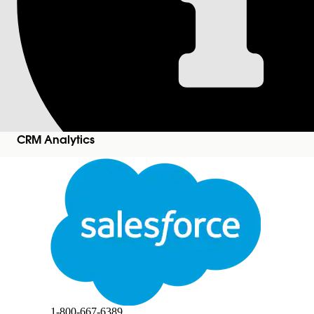
레시피 검사기 사용
CRM Analytics 레시피 검사기를 사용하여 문제
자세한 정보를 확인합니다. 개별 노드 성능 및 상태를
있습니다.
필수 Edition
CRM Analytics
지원 제품: Salesforce Classic 및 Lightning Experien
Enterprise
,
Performance
,
Unlimited
Edition에서
레시피 검사:
레시피를 보려면 다음을 수행하세요.
닫기
데이터 관리자에서
작업 모니터링
을 클릭합니다.
본 텍스트는 Salesforce 기계 번역 시스템으로 번역되었습니다. 자세한 내용은
여기
를 참조하
작업 진행 상황 세부 사항을 볼 작업을 선택합니다.
레시피 변환을 확인하려면
데이터 변환
을 클릭합니다.
1-800-667-6389