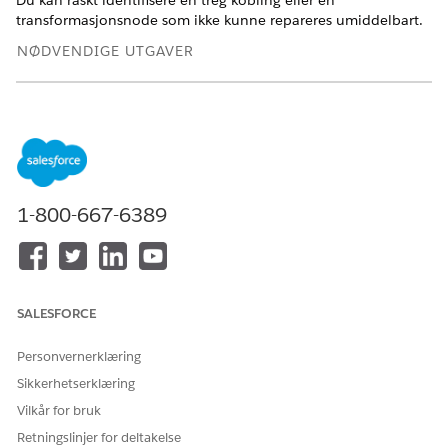
Du kan raskt identifisere en treg kobling eller en
transformasjonsnode som ikke kunne repareres umiddelbart.
NØDVENDIGE UTGAVER
Tilgjengelig i Salesforce Classic og Lightning Experience.
Tilgjengelig med CRM Analytics, som er tilgjengelig for en
ekstra kostnad i
Enterprise
,
Performance
og
Unlimited
Edition. Også tilgjengelig i
Developer
Edition.
1-800-667-6389
NØDVENDIGE BRUKERTILLATELSER
For å inspisere en oppskrift:
Rediger datasettoppskrifter
For å vise en oppskrift:
Vise datasettoppskrifter
SALESFORCE
Klikk på
Jobovervåking
i Databehandling.
Velg en jobb for å vise Jobbfremdrift-detaljene.
Personvernerklæring
Klikk på
Transformer data
for å inspisere
Sikkerhetserklæring
oppskriftstransformasjonene.
Vilkår for bruk
Retningslinjer for deltakelse