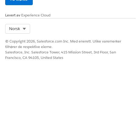
Levert av
Experience Cloud
Brukere med tillatelser bare for oppskriftsvisning
MERK
Select Org
Norsk
kan vise fasene, men kan ikke åpne
oppskriftsredigeringen.
© Copyright 2026, Salesforce.com Inc. Med enerett. Ulike varemerker
tilhører de respektive eierne.
Salesforce, Inc. Salesforce Tower, 415 Mission Street, 3rd Floor, San
Hvis du vil ha mer informasjon om spesifikke
Francisco, CA 94105, United States
oppskriftsinspektørdetaljer, kan du se
Scenarier for
oppskriftsinspektører
.
HJALP DENNE ARTIKKELEN MED Å LØSE PROBLEMET DITT?
La oss få vite det slik at vi kan forbedre!
Ja
Nei