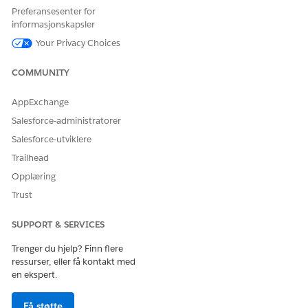
Preferansesenter for
informasjonskapsler
Your Privacy Choices
COMMUNITY
Oppskriftsinspektøren viser nodenes ytelsesdetaljer, med
AppExchange
detaljer om fasenavn, statuser, #-radene inn og ut for hver
Salesforce-administratorer
fase og fasens varighet.
Salesforce-utviklere
Trailhead
Opplæring
Trust
SUPPORT & SERVICES
Trenger du hjelp? Finn flere
ressurser, eller få kontakt med
Hvis du vil inspisere en bestemt node, spesielt noder med
en ekspert.
advarsels- eller mislykkede statuser, klikker du på
fasenavnet for å åpne oppskriftsredigeringen.
Få støtte