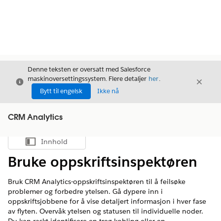
Denne teksten er oversatt med Salesforce
maskinoversettingssystem. Flere detaljer
her
.
Avslutt
Avslut
Avslutt
Bytt til engelsk
Ikke nå
CRM Analytics
Innhold
Vis innholdsfortegnelse
Bruke oppskriftsinspektøren
Bruk CRM Analytics-oppskriftsinspektøren til å feilsøke
problemer og forbedre ytelsen. Gå dypere inn i
oppskriftsjobbene for å vise detaljert informasjon i hver fase
av flyten. Overvåk ytelsen og statusen til individuelle noder.