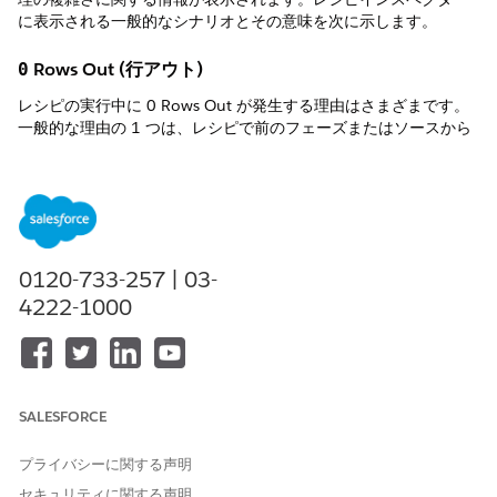
に表示される一般的なシナリオとその意味を次に示します。
Rows Out (行アウト)
0
レシピの実行中に 0 Rows Out が発生する理由はさまざまです。
一般的な理由の 1 つは、レシピで前のフェーズまたはソースから
のデータ読み込みと操作が「適切に」実行されるためです。その
ため、フェーズでは出力行が記録されません。次のステップを実
行するには、次の「所定の」変換が必要です。
0120-733-257 | 03-
4222-1000
1 つのフェーズでの複数のレシピノード
SALESFORCE
フェーズ名の値には、1 つのノード名またはノード名のカンマ区
切りリストを表示できます。ノード名のリストがある場合、最適
プライバシーに関する声明
化のために一緒に実行されたレシピノードを表します。
セキュリティに関する声明