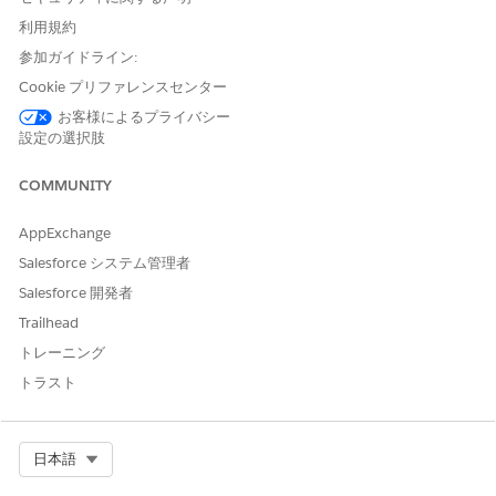
利用規約
参加ガイドライン:
Cookie プリファレンスセンター
お客様によるプライバシー
設定の選択肢
内部フェーズ
COMMUNITY
内部フェーズは、結合や集計など、実際の実行前に行われたデー
タプレップ作業を表します。これらは個別に実行され、時間コス
AppExchange
トを関連付けることができます。
Salesforce システム管理者
Salesforce 開発者
Trailhead
トレーニング
トラスト
キャッシュされた読み取り
Select Org
日本語
入力データセットがステージングされたデータセットの場合、レ