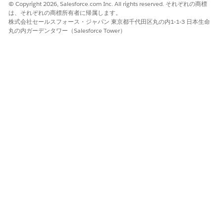
シピの実行では 1 つのデータセット全体の参照が 1 行として処理
© Copyright 2026, Salesforce.com Inc. All rights reserved. それぞれの商標
されます。ステージングされたデータセットをキャッシュする
は、それぞれの商標所有者に帰属します。
と、パフォーマンスが最適化されます。正しい行数のレポートに
株式会社セールスフォース・ジャパン 東京都千代田区丸の内1-1-3 日本生命
丸の内ガーデンタワー（Salesforce Tower）
は追加のパフォーマンスオーバーヘッドが必要なため、ノードは
1 行をレポートします。通常、出力行の件数は正確です。
この記事で問題は解決されましたか?
ご意見をお待ちしております。
はい
いいえ