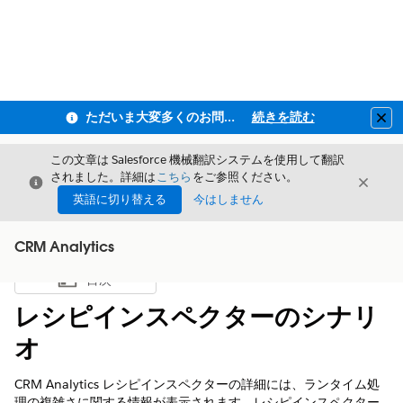
ただいま大変多くのお問い合わせをいただいており、ご連絡までにお時間を頂戴しております
続きを読む
Clo
この文章は Salesforce 機械翻訳システムを使用して翻訳
されました。詳細は
こちら
をご参照ください。
閉じる
閉じ
閉じる
英語に切り替える
今はしません
CRM Analytics
目次
目次を表示
レシピインスペクターのシナリ
オ
CRM Analytics レシピインスペクターの詳細には、ランタイム処
理の複雑さに関する情報が表示されます。レシピインスペクター