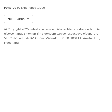
Powered by
Experience Cloud
Lezen in cachegeheugen
Select Org
Nederlands
Als de invoergegevensset een gefaseerde gegevensset is,
behandelt uitvoering van een recept het lezen van één gehele
© Copyright 2026, salesforce.com inc. Alle rechten voorbehouden. De
gegevensset als één rij. Caching van gefaseerde gegevenssets
diverse handelsmerken zijn eigendom van de respectieve eigenaren.
optimaliseert prestaties. Het knooppunt rapporteert één rij
SFDC Netherlands BV, Gustav Mahlerlaan 2970, 1081 LA, Amsterdam,
omdat het rapporteren van de juiste rijtelling extra
Nederland
prestatieoverhead vereist. De tellingen voor de rijen uit zijn
meestal nauwkeurig.
HEEFT DIT ARTIKEL UW PROBLEEM OPGELOST?