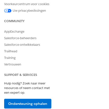
Voorkeurcentrum voor cookies
vertegenwoordigt deze de receptknooppunten die samen zijn
uitgevoerd voor optimaliseringsdoeleinden.
Uw privacybeslissingen
COMMUNITY
AppExchange
Salesforce-beheerders
Salesforce-ontwikkelaars
Interne fasen
Trailhead
Training
Interne fasen vertegenwoordigen werk van
gegevensvoorbereiding dat is uitgevoerd vóór feitelijke
Vertrouwen
uitvoeringen, zoals joins of aggregaties. Ze worden
afzonderlijk uitgevoerd en kunnen tijdkosten met zich
SUPPORT & SERVICES
meebrengen.
Hulp nodig? Zoek naar meer
resources of neem contact met
een expert op.
Ondersteuning ophalen