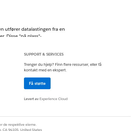
ten utfører datalastingen fra en
er. Disse "på plass"-
SUPPORT & SERVICES
Trenger du hjelp? Finn flere ressurser, eller få
kontakt med en ekspert.
Få støtte
Levert av
Experience Cloud
innes en liste over nodenavn,
r de respektive eierne.
co, CA 94105, United States