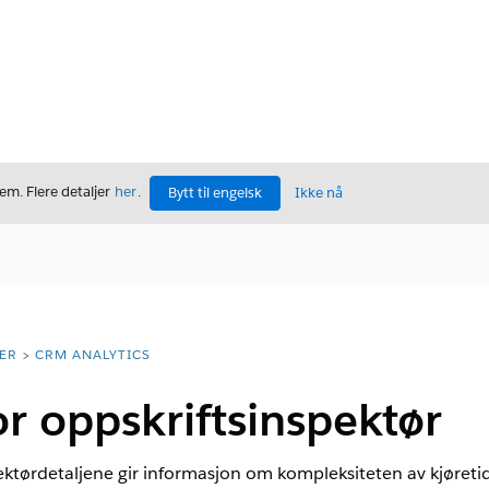
m. Flere detaljer
her
.
Bytt til engelsk
Ikke nå
ER
CRM ANALYTICS
or oppskriftsinspektør
ektørdetaljene gir informasjon om kompleksiteten av kjøreti