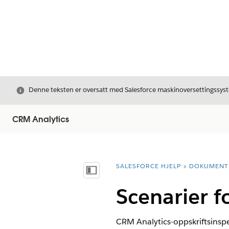
Avslutt
Denne teksten er oversatt med Salesforce maskinoversettingssyste
CRM Analytics
SALESFORCE HJELP
DOKUMENT
Du er her:
Vis innholdsfortegnelse
Scenarier f
CRM Analytics-oppskriftsinsp