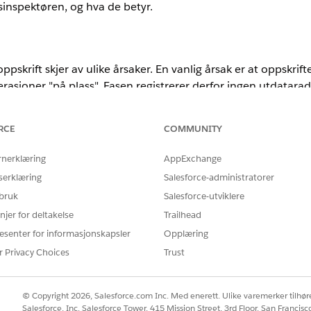
sinspektøren, og hva de betyr.
pskrift skjer av ulike årsaker. En vanlig årsak er at oppskrif
perasjoner "på plass". Fasen registrerer derfor ingen utdatarad
ige for å utføre de neste trinnene.
RCE
COMMUNITY
rnerklæring
AppExchange
serklæring
Salesforce-administratorer
 bruk
Salesforce-utviklere
njer for deltakelse
Trailhead
esenter for informasjonskapsler
Opplæring
r Privacy Choices
Trust
se
 nodenavn eller en kommadelt liste med nodenavn. Når det f
© Copyright 2026, Salesforce.com Inc. Med enerett. Ulike varemerker tilhøre
Salesforce, Inc. Salesforce Tower, 415 Mission Street, 3rd Floor, San Francis