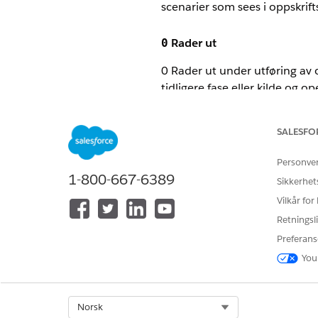
scenarier som sees i oppskrift
Rader ut
0
0 Rader ut under utføring av op
tidligere fase eller kilde og o
transformasjonene er nødvend
SALESFO
Personve
1-800-667-6389
Sikkerhet
Vilkår for
Retningsli
Preferans
You
Flere oppskriftsnoder i én fa
Fasenavnverdien kan vise ett
Select Org
Norsk