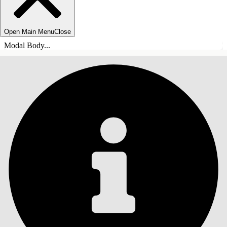
Open Main Menu
Close
Modal Body...
SISÄLLYSLUETTELO
Haku
Näytä sisällysluettelo
Sisällysluettelo