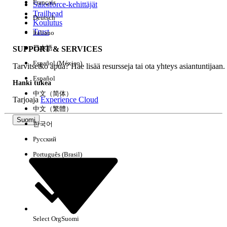
Français
Salesforce-kehittäjät
Trailhead
Deutsch
Kokemus
Koulutus
Trust
Italiano
日本語
SUPPORT & SERVICES
Español (México)
Tarvitsetko apua? Hae lisää resursseja tai ota yhteys asiantuntijaan.
Tyhjennä kaikki
Valmis
Español
Hanki tukea
中文（简体）
Tarjoaja
Experience Cloud
中文（繁體）
Suomi
한국어
Русский
Português (Brasil)
Select Org
Suomi
Ei tuloksia