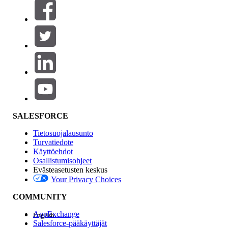
Suodatusperuste (0)
VALITSE SUODATTIMET
Lisää
Tuotealue
Ominaisuuden vaikutus
SALESFORCE
Tietosuojalausunto
Turvatiedote
Käyttöehdot
Osallistumisohjeet
Evästeasetusten keskus
Your Privacy Choices
Edition
COMMUNITY
AppExchange
English
Salesforce-pääkäyttäjät