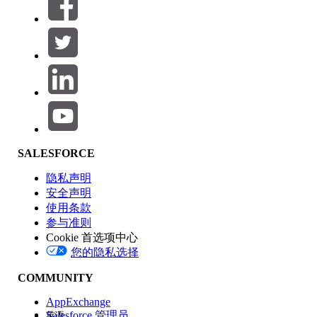
筛选器 (0)
选择筛选器
添加
产品区域
SALESFORCE
功能影响
隐私声明
安全声明
使用条款
参与准则
Cookie 首选项中心
版本
您的隐私选择
COMMUNITY
AppExchange
Salesforce 管理员
英语