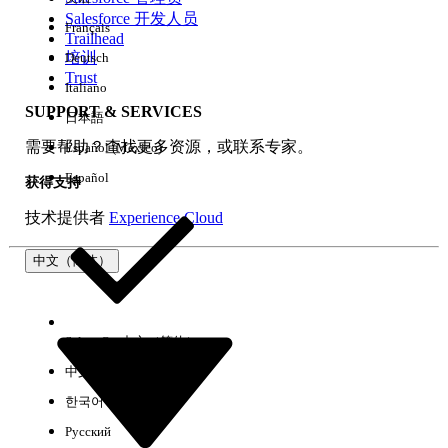
Salesforce 开发人员
Français
体验
Trailhead
培训
Deutsch
Trust
Italiano
SUPPORT & SERVICES
日本語
全部清除
完成
需要帮助？查找更多资源，或联系专家。
Español (México)
Español
获得支持
技术提供者
Experience Cloud
中文（简体）
Select Org
中文（简体）
中文（繁体）
한국어
Русский
没有结果