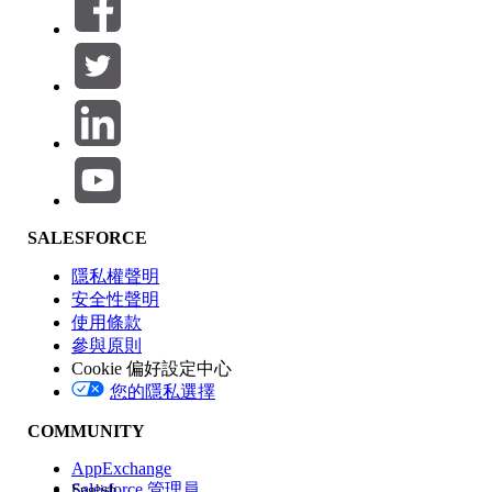
篩選條件： (0)
選取篩選
新增
產品區域
SALESFORCE
功能影響
隱私權聲明
安全性聲明
使用條款
參與原則
Cookie 偏好設定中心
版本
您的隱私選擇
COMMUNITY
AppExchange
Salesforce 管理員
English