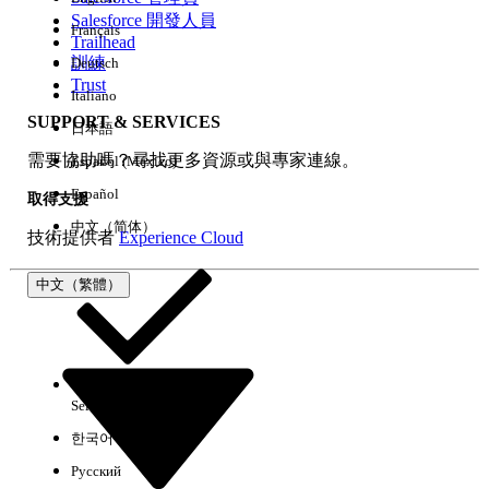
Salesforce 開發人員
Français
經驗
Trailhead
訓練
Deutsch
Trust
Italiano
SUPPORT & SERVICES
日本語
全部清除
完成
需要協助嗎？尋找更多資源或與專家連線。
Español (México)
Español
取得支援
中文（简体）
技術提供者
Experience Cloud
中文（繁體）
Select Org
中文（繁體）
한국어
Русский
沒有結果