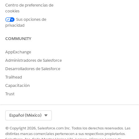
Haga clic en el
desplegable a la derecha del nombre
Centro de preferencias de
de la receta y seleccione
Descargar
o
Cargar
.
cookies
La selección de
Descargar
exporta la receta como
a
JSON
Sus opciones de
su carpeta de descarga del navegador predeterminada.
privacidad
La selección de
Cargar
le solicita sobrescribir la receta
existente.
COMMUNITY
Haga clic en
Continuar
para continuar.
Utilice el explorador de carpetas para seleccionar el
AppExchange
archivo de
de receta para cargar y haga clic en
JSON
Administradores de Salesforce
Abrir
.
Si el archivo no se carga, la receta no se sobrescribe.
Desarrolladores de Salesforce
Trailhead
Capacitación
¿RESOLVIÓ ESTE ARTÍCULO SU PROBLEMA?
Trust
¡Háganos saber cómo podemos mejorar!
Sí
No
Select Org
Español (México)
© Copyright 2026, Salesforce.com Inc. Todos los derechos reservados. Las
distintas marcas comerciales pertenecen a sus respectivos propietarios.