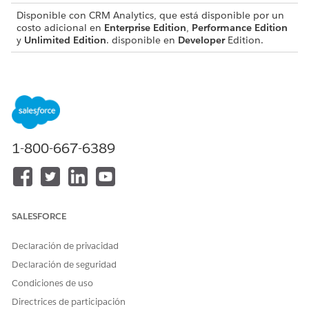
Disponible con CRM Analytics, que está disponible por un
costo adicional en
Enterprise Edition
,
Performance Edition
y
Unlimited Edition
. disponible en
Developer
Edition.
PERMISOS DE USUARIO NECESARIOS
Para descargar o cargar una
Modificar flujos de datos de
receta
CRM Analytics O Modificar
recetas de conjuntos de
datos
1-800-667-6389
SALESFORCE
Solo cargue archivos
JSON de
receta si es un usuario
NOTA
experimentado. La carga de un archivo JSON no válido
Declaración de privacidad
puede interrumpir la receta, haciendo que no se pueda
representar en el editor de recetas.
Declaración de seguridad
Condiciones de uso
En el Gestor de datos, haga clic en la ficha
Recetas
.
Directrices de participación