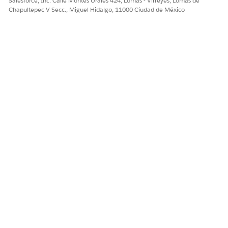
Salesforce, Inc. Calle Montes Urales 424, Lomas - Virreyes, Lomas de
Chapultepec V Secc., Miguel Hidalgo, 11000 Ciudad de México