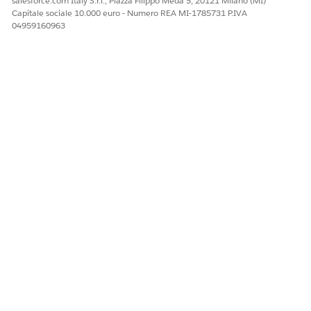
salesforce.com Italy S.r.l., Piazza Filippo Meda 5, 20121 Milano (MI)
Capitale sociale 10.000 euro - Numero REA MI-1785731 P.IVA
Sì
No
04959160963