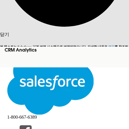
검색
닫기
본 텍스트는 Salesforce 기계 번역 시스템으로 번역되었습니다. 자세한 내용은
여기
를 참조하
CRM Analytics
영어로 전환
지금 안 함
세요.
닫기
닫기
1-800-667-6389