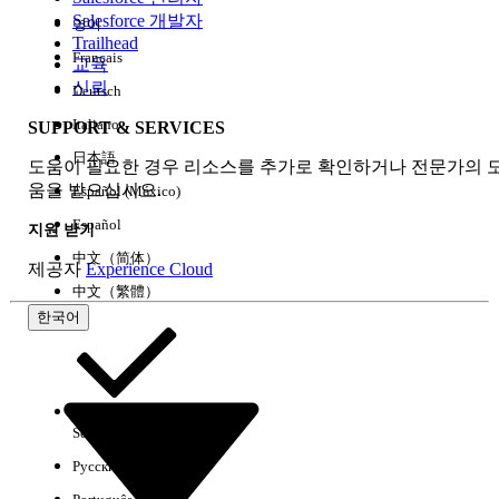
Salesforce 개발자
영어
경험
Trailhead
Français
교육
신뢰
Deutsch
Italiano
SUPPORT & SERVICES
모두 지우기
완료
日本語
도움이 필요한 경우 리소스를 추가로 확인하거나 전문가의 
움을 받으십시오.
Español (México)
Español
지원 받기
中文（简体）
제공자
Experience Cloud
中文（繁體）
한국어
Select Org
한국어
Русский
결과 없음