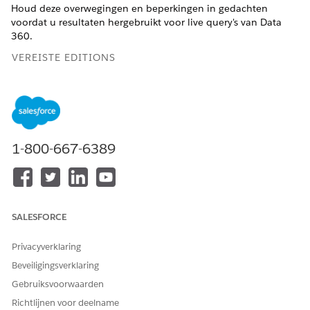
Houd deze overwegingen en beperkingen in gedachten
voordat u resultaten hergebruikt voor live query's van Data
360.
VEREISTE EDITIONS
Beschikbaar in: Lightning Experience
Beschikbaar in:
Enterprise
,
Performance
,
Unlimited
en
Developer
Edition
1-800-667-6389
Overwegingen
Wanneer resultaten opnieuw worden gebruikt, tonen
dashboards een tijdstempel Laatst vernieuwd voor
queryresultaten.
SALESFORCE
Data 360 verwerkt standaardgegevensupdates. Maar
wanneer u de instelling voor hergebruikresultaten
Privacyverklaring
inschakelt, worden query's met datumconstanten of
Beveiligingsverklaring
vluchtige functies opnieuw gebruikt tijdens de time-
Gebruiksvoorwaarden
outperiode zonder een query uit te voeren op de
database.
Richtlijnen voor deelname