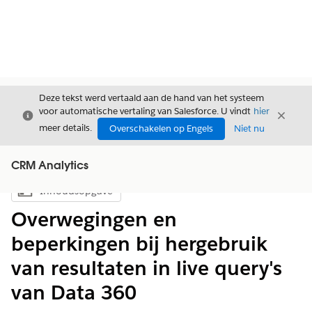
Deze tekst werd vertaald aan de hand van het systeem
voor automatische vertaling van Salesforce. U vindt
hier
Sluiten
Sluite
Sluiten
meer details.
Overschakelen op Engels
Niet nu
CRM Analytics
Inhoudsopgave
Inhoudsopgave weergeven
Overwegingen en
beperkingen bij hergebruik
van resultaten in live query's
van Data 360