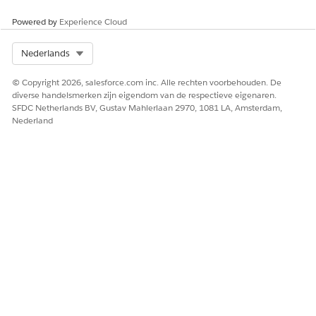
Powered by
Experience Cloud
HEEFT DIT ARTIKEL UW PROBLEEM OPGELOST?
Select Org
Nederlands
Laat ons weten wat we kunnen doen om te verbeteren!
© Copyright 2026, salesforce.com inc. Alle rechten voorbehouden. De
Ja
Nee
diverse handelsmerken zijn eigendom van de respectieve eigenaren.
SFDC Netherlands BV, Gustav Mahlerlaan 2970, 1081 LA, Amsterdam,
Nederland