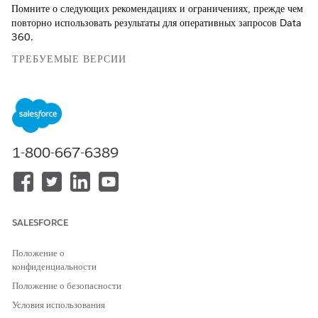
Помните о следующих рекомендациях и ограничениях, прежде чем
повторно использовать результаты для оперативных запросов Data
360.
ТРЕБУЕМЫЕ ВЕРСИИ
Доступно в версиях: Lightning Experience
Доступно в версиях:
Enterprise Edition
,
Performance Edition
,
Unlimited Edition
и
Developer Edition
.
1-800-667-6389
Рекомендации
При повторном использовании результатов панели
мониторинга отображают отметку времени «Последнее
обновление» для результатов запроса.
SALESFORCE
Data 360 обрабатывает стандартные обновления данных. Но
при включении параметра результатов повторного
Положение о
использования запросы с литералами даты или неустойчивыми
конфиденциальности
функциями используются повторно во время периода ожидания
Положение о безопасности
без запроса к базе данных.
Условия использования
Чтобы проверить повторное использование результатов,