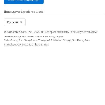
ЭТА СТАТЬЯ РЕШИЛА ВАШУ ПРОБЛЕМУ?
Оставьте свой отзыв, чтобы мы могли стать лучше!
Используется
Experience Cloud
Да
Нет
Select Org
Русский
© salesforce.com, inc., 2026 гг. Все права защищены. Упомянутые товарные
знаки принадлежат соответствующим владельцам.
Salesforce, Inc. Salesforce Tower, 415 Mission Street, 3rd Floor, San
Francisco, CA 94105, United States