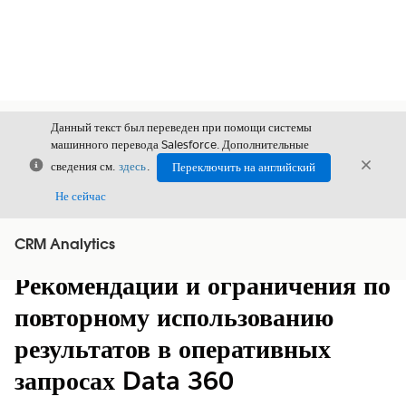
Данный текст был переведен при помощи системы
машинного перевода Salesforce. Дополнительные
Закрыть
Закры
сведения см.
здесь
.
Переключить на английский
Закрыт
Не сейчас
CRM Analytics
Содержание
Показать содержание
Рекомендации и ограничения по
повторному использованию
результатов в оперативных
запросах Data 360