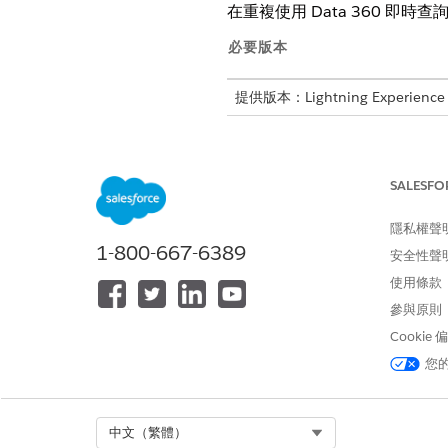
在重複使用 Data 360 即
必要版本
提供版本：Lightning Experience
提供版本：
Enterprise
、
Perform
SALESFO
考量事項
重複使用結果時,顯示面板會顯
隱私權聲
1-800-667-6389
Data 360 處理標準資料
安全性聲
若要確認結果重複使用,請檢查
使用條款
參與原則
限制
Cookie
具有舊版 SQL 與 Data 36
您
只有精簡格式與 Data 360
透過多面向化、排序或篩選修改
匯出的資料會反映與顯示面板相
Select Org
中文（繁體）