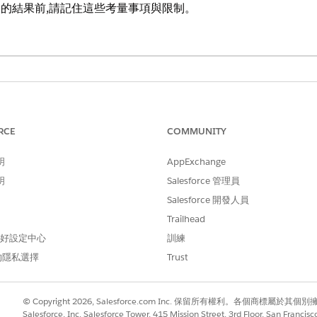
時查詢的結果前,請記住這些考量事項與限制。
ance
、
Unlimited
及
Developer
Edition
RCE
COMMUNITY
示查詢結果的「上次重新整理」時間戳記。
明
AppExchange
更新。但當您開啟重複使用結果設定時,具有日期文字表示值或波動函數的查詢
明
Salesforce 管理員
查詢的回應狀態,以查看其是否來自先前的執行。您也可以檢視過時回應的
Salesforce 開發人員
Trailhead
 偏好設定中心
訓練
0 SQL 查詢的顯示面板有時會顯示不一致的結果。
的隱私選擇
Trust
 SQL 查詢會重複使用結果。舊版自由格式查詢不使用此設定。
的查詢會傳回比原始查詢更新的結果,因為它們會觸發新的計算,而非重複
同的最新狀態。您無法在匯出期間覆寫這些設定。
© Copyright 2026, Salesforce.com Inc. 保留所有權利。各個商標屬於其個
Salesforce, Inc. Salesforce Tower, 415 Mission Street, 3rd Floor, San Francis