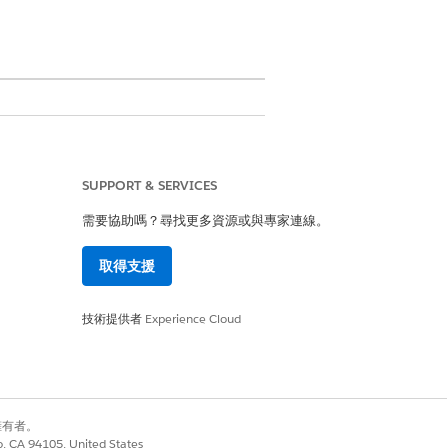
SUPPORT & SERVICES
需要協助嗎？尋找更多資源或與專家連線。
會在逾時期間重複使用,而不會查詢資料庫。
取得支援
特定原因,例如「使用波動函數」。
技術提供者
Experience Cloud
使用先前的結果。
別擁有者。
co, CA 94105, United States