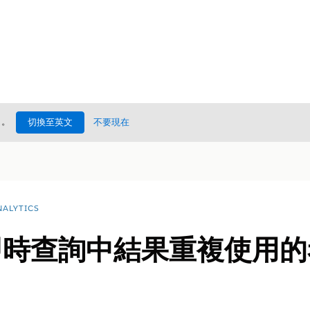
處
。
切換至英文
不要現在
ALYTICS
60 即時查詢中結果重複使