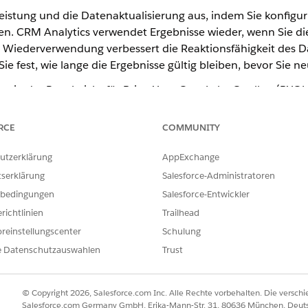
eistung und die Datenaktualisierung aus, indem Sie konfigur
n. CRM Analytics verwendet Ergebnisse wieder, wenn Sie d
e Wiederverwendung verbessert die Reaktionsfähigkeit des 
ie fest, wie lange die Ergebnisse gültig bleiben, bevor Sie n
 in der Regel nicht für Bring Your Own Lake-Quellen (BYOL) 
 zugrunde liegende Änderungen nicht verfolgt werden.
RCE
COMMUNITY
g von Ergebnissen konfigurieren, entscheiden Sie sich dafü
t die Quelle ständig abzufragen. Die Wiederverwendung von 
utzerklärung
AppExchange
 360 einen einzelnen Datensatz und nicht das vollständige 
tserklärung
Salesforce-Administratoren
iederverwendung für Data 360-Live-Abfragen
bedingungen
Salesforce-Entwickler
ähigkeit des Dashboards, indem Sie zulassen, dass Ergebnisse für e
richtlinien
Trailhead
reinstellungscenter
Schulung
kungen zur Wiederverwendung von Ergebnissen in Data 360-Live-
e Datenschutzauswahlen
Trust
ngen und Einschränkungen, bevor Sie Ergebnisse für Data 360-Live
© Copyright 2026, Salesforce.com Inc. Alle Rechte vorbehalten. Die versch
Salesforce.com Germany GmbH, Erika-Mann-Str. 31, 80636 München, Deut