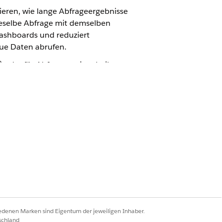
ieren, wie lange Abfrageergebnisse
ieselbe Abfrage mit demselben
Dashboards und reduziert
eue Daten abrufen.
oder für Abfragen mit volatilen
r, einen Snapshot für diese
Ergebnissen reduziert die
Datenset berechnet.
inen definierten Zeitraum
Abfragen
-Abfragen erneut verwenden.
iedenen Marken sind Eigentum der jeweiligen Inhaber.
schland