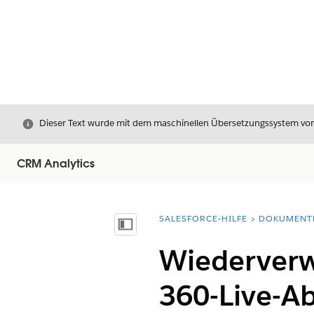
Schließen
Dieser Text wurde mit dem maschinellen Übersetzungssystem von S
CRM Analytics
SALESFORCE-HILFE
DOKUMENT
Sie befinden sich hier:
Inhalt anzeigen
Wiederverw
360-Live-A