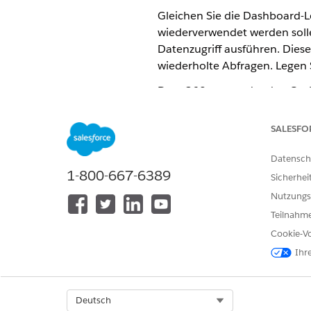
Gleichen Sie die Dashboard-L
wiederverwendet werden solle
Datenzugriff ausführen. Dies
wiederholte Abfragen. Legen S
Data 360 verwendet den Cache
Funktionen (z. B. now()), da
SALESFO
Wenn Sie die Wiederverwendun
Szenarien zu verwenden, stat
Datensch
Verarbeitungskosten, da Data
1-800-667-6389
Sicherhei
Konfigurieren der Ergebnisw
Nutzungs
Verbessern Sie die Reaktionsf
Teilnahme
wiederverwendet werden.
Cookie-Vo
Überlegungen und Einschrän
Ihr
Beachten Sie diese Überlegu
Select Org
Deutsch