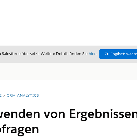
alesforce übersetzt. Weitere Details finden Sie
hier
.
Zu Englisch wech
E
CRM ANALYTICS
enden von Ergebnissen
bfragen